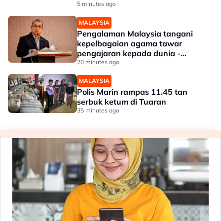
5 minutes ago
MALAYSIA
Pengalaman Malaysia tangani
kepelbagaian agama tawar
pengajaran kepada dunia -
Aaron
20 minutes ago
MALAYSIA
Polis Marin rampas 11.45 tan
serbuk ketum di Tuaran
35 minutes ago