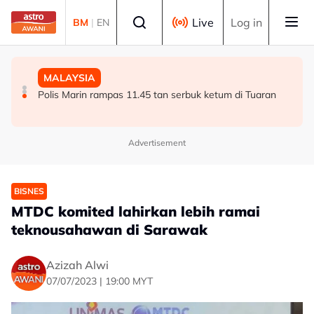
Skip to main content
Select language
Live
Log in
BM
|
EN
MALAYSIA
MALAYSIA
MALAYSIA
Kes penagihan dadah di Terengganu turun 7.2 peratus -
Pengalaman Malaysia tangani kepelbagaian agama
Polis Marin rampas 11.45 tan serbuk ketum di Tuaran
AADK
tawar pengajaran kepada dunia - Aaron
Advertisement
BISNES
MTDC komited lahirkan lebih ramai
teknousahawan di Sarawak
Azizah Alwi
07/07/2023 | 19:00 MYT