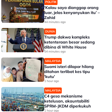
POLITIK
‘Kalau saya dianggap orang
luar, jelas kenyanyukan itu’ –
Zahid
44 minutes ago
DUNIA
Trump dakwa kompleks
ketenteraan besar sedang
dibina di White House
54 minutes ago
MALAYSIA
Suami isteri dilapor hilang
ditahan terlibat kes tipu
'kutu'
1 hour ago
MALAYSIA
C4 gesa mekanisme
ketelusan, akauntabiliti
SPRM-JKDM diperkukuh
1 hour ago