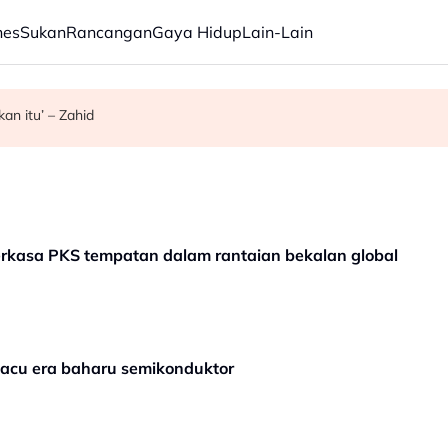
nes
Sukan
Rancangan
Gaya Hidup
Lain-Lain
an itu’ – Zahid
rja pemulihan masih dijalankan
erkasa PKS tempatan dalam rantaian bekalan global
acu era baharu semikonduktor