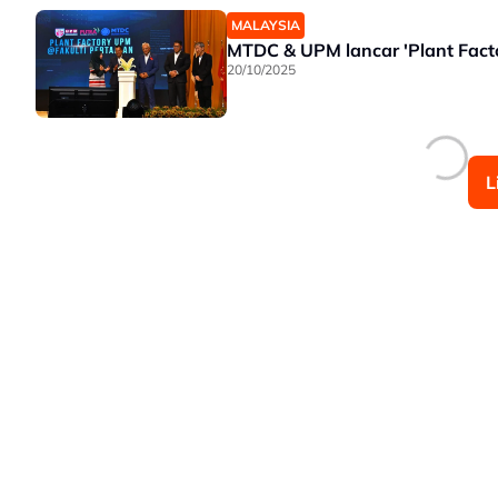
MALAYSIA
MTDC & UPM lancar 'Plant Facto
20/10/2025
L