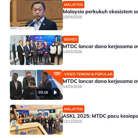
MALAYSIA
Malaysia perkukuh ekosistem s
15/04/2026
BISNES
MTDC lancar dana kerjasama a
14/03/2026
VIDEO TERKINI & POPULAR
MTDC lancar dana kerjasama a
14/03/2026
03:16
MALAYSIA
ASKL 2025: MTDC pacu kesiaps
12/12/2025