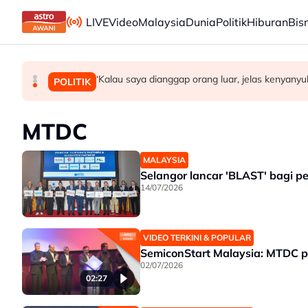
Skip to main content
LIVE
Video
Malaysia
Dunia
Politik
Hiburan
Bis
BN mahu pertahan 21 kerusi DUN di Melaka
‘Kalau saya dianggap orang luar, jelas kenyanyuk
Operasi tren Kulai–Kempas Baru terjejas, ke
MALAYSIA
POLITIK
POLITIK
MTDC
MALAYSIA
Selangor lancar 'BLAST' bagi p
14/07/2026
VIDEO TERKINI & POPULAR
SemiconStart Malaysia: MTDC p
02/07/2026
02:27