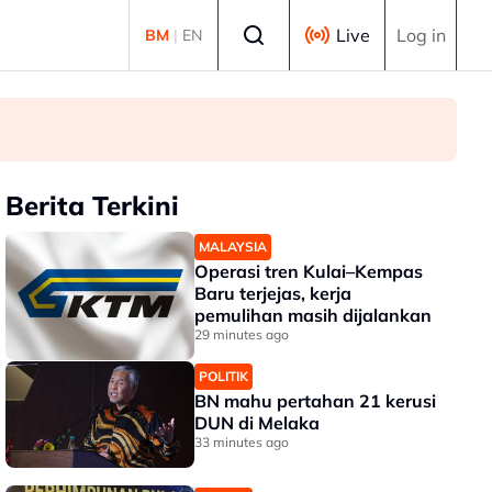
Select language
Live
Log in
BM
|
EN
Berita Terkini
MALAYSIA
Operasi tren Kulai–Kempas
Baru terjejas, kerja
pemulihan masih dijalankan
29 minutes ago
POLITIK
BN mahu pertahan 21 kerusi
DUN di Melaka
33 minutes ago