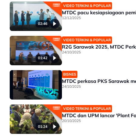
VIDEO TERKINI & POPULAR
MTDC pacu kesiapsiagaan pem
12/12/2025
02:46
VIDEO TERKINI & POPULAR
R2G Sarawak 2025, MTDC Perk
24/10/2025
01:42
BISNES
MTDC perkasa PKS Sarawak me
24/10/2025
VIDEO TERKINI & POPULAR
MTDC dan UPM lancar 'Plant Fac
20/10/2025
01:24