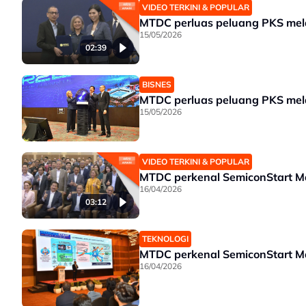
VIDEO TERKINI & POPULAR
MTDC perluas peluang PKS mel
15/05/2026
02:39
BISNES
MTDC perluas peluang PKS mel
15/05/2026
VIDEO TERKINI & POPULAR
MTDC perkenal SemiconStart Ma
16/04/2026
03:12
TEKNOLOGI
MTDC perkenal SemiconStart Ma
16/04/2026