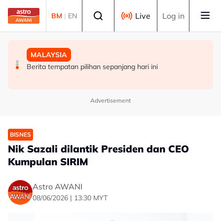
Skip to main content
Select language
Live
Log in
BM
|
EN
MALAYSIA
DUNIA
MALAYSIA
Ikatan gesa majikan utamakan kesihatan mental di
19 bangunan runtuh di Cali, Colombia akibat gempa
Berita tempatan pilihan sepanjang hari ini
tempat kerja
bumi
Advertisement
BISNES
Nik Sazali dilantik Presiden dan CEO
Kumpulan SIRIM
Astro AWANI
08/06/2026 | 13:30 MYT