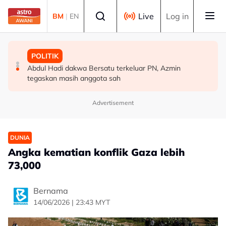
Skip to main content
Select language
Live
Log in
BM
|
EN
MALAYSIA
BISNES
POLITIK
[TERKINI] RCI Tabung Haji: LHDN serbu tiga premis
Selangor umum RS-2, sasar nilai ekonomi RM600 bilion
Abdul Hadi dakwa Bersatu terkeluar PN, Azmin
milik bekas kepimpinan tertinggi TH
menjelang 2030 - Amirudin
tegaskan masih anggota sah
Advertisement
DUNIA
Angka kematian konflik Gaza lebih
73,000
Bernama
14/06/2026 | 23:43 MYT