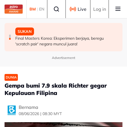
Skip to main content
Select language
Live
Log in
BM
|
EN
MALAYSIA
MALAYSIA
SUKAN
Sektor swasta digesa perluas peluang kerjaya kedua
PM beri komitmen persempadanan DUN Sarawak, minta
Final Masters Korea: Eksperimen berjaya, beregu
veteran tentera - Wan Azizah
laporan SPR - Fahmi
'scratch pair' negara muncul juara!
Advertisement
DUNIA
Gempa bumi 7.9 skala Richter gegar
Kepulauan Filipina
Bernama
08/06/2026 | 08:30 MYT