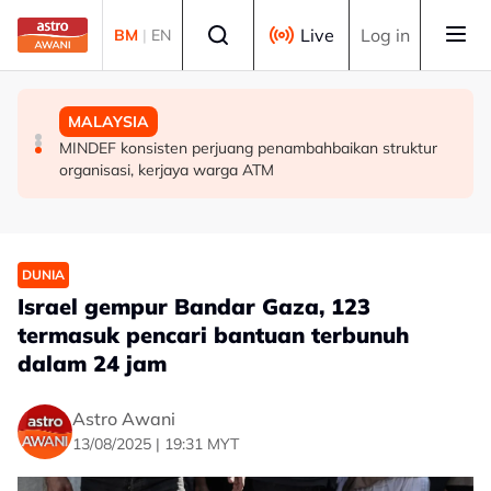
Skip to main content
Select language
Live
Log in
BM
|
EN
MALAYSIA
MALAYSIA
MALAYSIA
Video tular aksi bahaya: Polis kesan pemandu,
KPM akan mohon pengiktirafan UNESCO untuk
MINDEF konsisten perjuang penambahbaikan struktur
penumpang Perodua Alza
Gendang 24 Perayaan
organisasi, kerjaya warga ATM
DUNIA
Israel gempur Bandar Gaza, 123
termasuk pencari bantuan terbunuh
dalam 24 jam
Astro Awani
13/08/2025 | 19:31 MYT