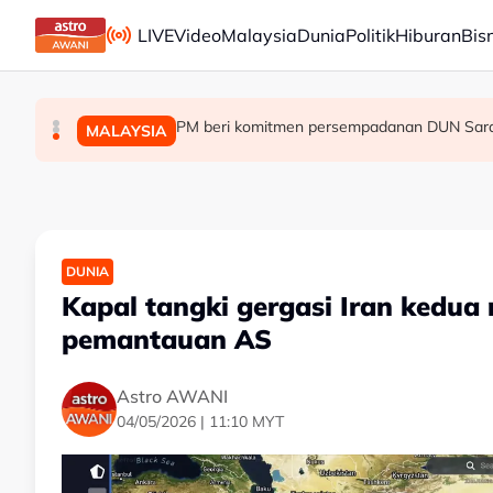
Skip to main content
LIVE
Video
Malaysia
Dunia
Politik
Hiburan
Bis
Terlupa letak gear ‘P’ punca SUV rempuh pin
Sektor swasta digesa perluas peluang kerja
PM beri komitmen persempadanan DUN Sara
MALAYSIA
MALAYSIA
MALAYSIA
DUNIA
Kapal tangki gergasi Iran kedua
pemantauan AS
Astro AWANI
04/05/2026 | 11:10 MYT