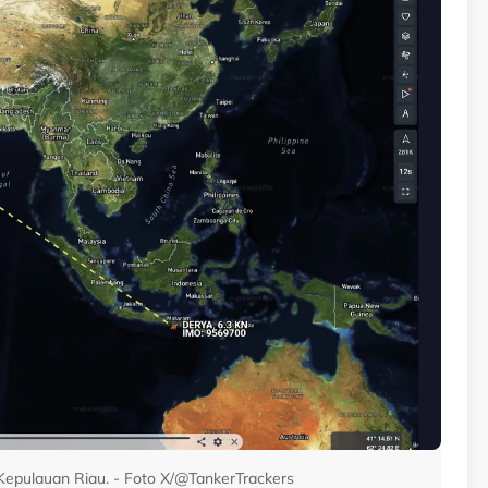
 Kepulauan Riau. - Foto X/@TankerTrackers