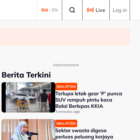
Select language
Live
Log in
BM
|
EN
Advertisement
Berita Terkini
MALAYSIA
Terlupa letak gear ‘P’ punca
SUV rempuh pintu kaca
Balai Berlepas KKIA
4 minutes ago
MALAYSIA
Sektor swasta digesa
perluas peluang kerjaya