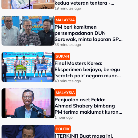
kedua veteran tentera -
Wan Azizah
19 minutes ago
MALAYSIA
PM beri komitmen
persempadanan DUN
Sarawak, minta laporan SPR
- Fahmi
33 minutes ago
SUKAN
Final Masters Korea:
Eksperimen berjaya, beregu
'scratch pair' negara muncul
juara!
49 minutes ago
MALAYSIA
Penjualan aset Felda:
Ahmad Shabery bimbang
PM terima maklumat kurang
tepat
1 hour ago
POLITIK
[TERKINI] Buat masa ini,