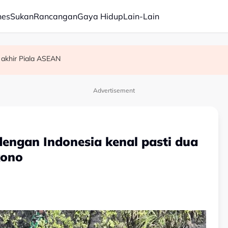
nes
Sukan
Rancangan
Gaya Hidup
Lain-Lain
 akhir Piala ASEAN
am ikan
Advertisement
engan Indonesia kenal pasti dua
kono