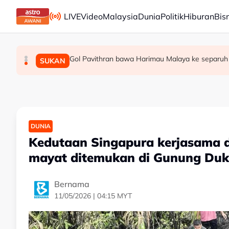
Skip to main content
LIVE
Video
Malaysia
Dunia
Politik
Hiburan
Bis
Gol Pavithran bawa Harimau Malaya ke separuh
Berita tempatan pilihan sepanjang hari ini
Bapa lemas cuba selamatkan anak jatuh kol
MALAYSIA
MALAYSIA
SUKAN
DUNIA
Kedutaan Singapura kerjasama d
mayat ditemukan di Gunung Du
Bernama
11/05/2026 | 04:15 MYT