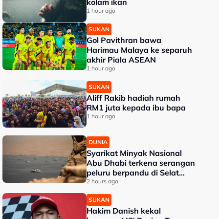
kolam ikan
1 hour ago
SUKAN
Gol Pavithran bawa
Harimau Malaya ke separuh
akhir Piala ASEAN
1 hour ago
SUKAN
Aliff Rakib hadiah rumah
RM1 juta kepada ibu bapa
1 hour ago
DUNIA
Syarikat Minyak Nasional
Abu Dhabi terkena serangan
peluru berpandu di Selat
Hormuz
2 hours ago
SUKAN
Hakim Danish kekal