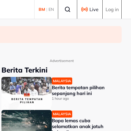
Select language
Live
Log in
BM
|
EN
Advertisement
Berita Terkini
MALAYSIA
Berita tempatan pilihan
sepanjang hari ini
1 hour ago
MALAYSIA
Bapa lemas cuba
selamatkan anak jatuh