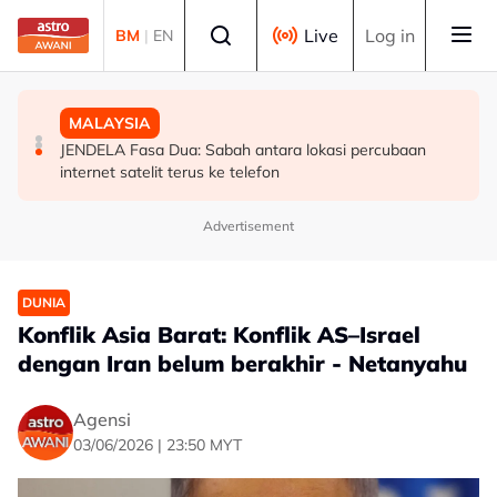
Skip to main content
Select language
Live
Log in
BM
|
EN
MALAYSIA
POLITIK
MALAYSIA
Pulau Pinang batal semua kompaun ANPR parkir luar
[TERKINI] Wong Chen letak jawatan Ahli Parlimen
JENDELA Fasa Dua: Sabah antara lokasi percubaan
petak, bayaran dipulangkan - Exco
Subang berkuat kuasa hari ini
internet satelit terus ke telefon
Advertisement
DUNIA
Konflik Asia Barat: Konflik AS–Israel
dengan Iran belum berakhir - Netanyahu
Agensi
03/06/2026 | 23:50 MYT