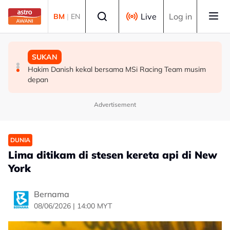
Skip to main content
Select language
Live
Log in
BM
|
EN
SUKAN
DUNIA
SUKAN
Aliff Rakib hadiah rumah RM1 juta kepada ibu bapa
Syarikat Minyak Nasional Abu Dhabi terkena serangan
Hakim Danish kekal bersama MSi Racing Team musim
peluru berpandu di Selat Hormuz
depan
Advertisement
DUNIA
Lima ditikam di stesen kereta api di New
York
Bernama
08/06/2026 | 14:00 MYT