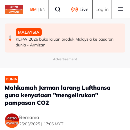
Skip to main content
Select language
Live
Log in
BM
|
EN
SUKAN
DUNIA
MALAYSIA
Era berakhir: John Cena beri penghormatan kepada AJ
Gelombang haba: Rakyat Britain tidur di dapur, ambil
KLFW 2026 buka laluan produk Malaysia ke pasaran
Styles, Brock Lesnar
cuti
dunia - Armizan
Advertisement
DUNIA
Mahkamah Jerman larang Lufthansa
guna kenyataan "mengelirukan"
pampasan CO2
Bernama
25/03/2025 | 17:06 MYT