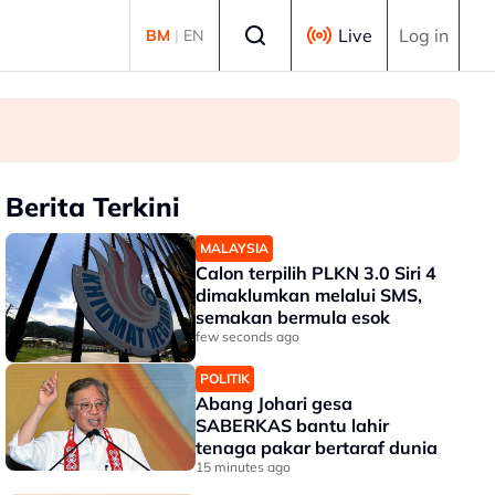
Select language
Live
Log in
BM
|
EN
Thye
Berita Terkini
MALAYSIA
Calon terpilih PLKN 3.0 Siri 4
dimaklumkan melalui SMS,
semakan bermula esok
few seconds ago
POLITIK
Abang Johari gesa
SABERKAS bantu lahir
tenaga pakar bertaraf dunia
15 minutes ago