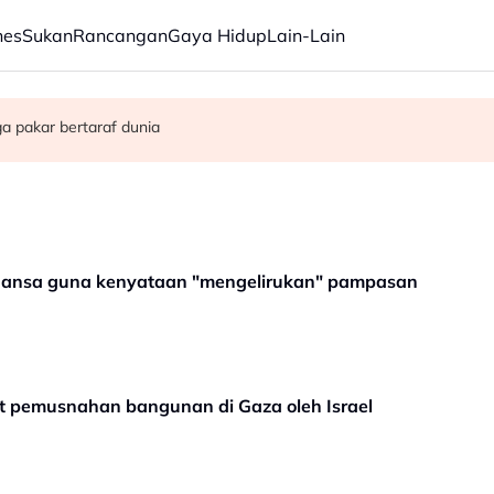
nes
Sukan
Rancangan
Gaya Hidup
Lain-Lain
egah penyalahgunaan dadah dalam kalangan kanak-kanak - Lee Lam 
melalui SMS, semakan bermula esok
BERKAS bantu lahir tenaga pakar bertaraf dunia
hansa guna kenyataan "mengelirukan" pampasan
at pemusnahan bangunan di Gaza oleh Israel