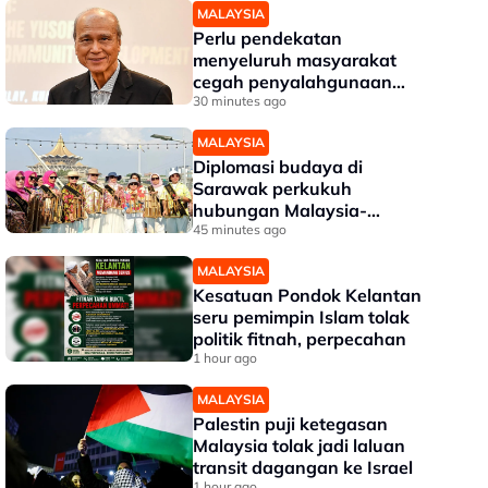
MALAYSIA
Perlu pendekatan
menyeluruh masyarakat
cegah penyalahgunaan
dadah dalam kalangan
30 minutes ago
kanak-kanak - Lee Lam
MALAYSIA
Thye
Diplomasi budaya di
Sarawak perkukuh
hubungan Malaysia-
Indonesia
45 minutes ago
MALAYSIA
Kesatuan Pondok Kelantan
seru pemimpin Islam tolak
politik fitnah, perpecahan
1 hour ago
MALAYSIA
Palestin puji ketegasan
Malaysia tolak jadi laluan
transit dagangan ke Israel
1 hour ago