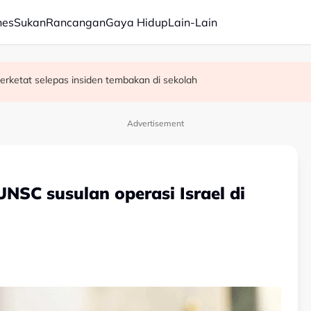
nes
Sukan
Rancangan
Gaya Hidup
Lain-Lain
erketat selepas insiden tembakan di sekolah
satan audio siar sentuh isu sensitiviti agama
Advertisement
NSC susulan operasi Israel di