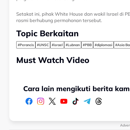
Setakat ini, pihak White House dan wakil Israel d
rasmi berhubung permohonan tersebut.
Topic Berkaitan
#Perancis
#UNSC
#israel
#Lubnan
#PBB
#diplomasi
#Asia Ba
Must Watch Video
Cara lain mengikuti berita kam
Adver