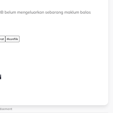
i PBB belum mengeluarkan sebarang maklum balas
rat
#konflik
i
tisement