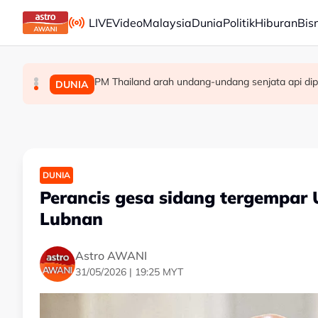
Skip to main content
LIVE
Video
Malaysia
Dunia
Politik
Hiburan
Bis
PM Thailand arah undang-undang senjata api dip
Berita tempatan pilihan sepanjang hari ini
Pengacara, ahli perniagaan ditahan bantu sia
MALAYSIA
MALAYSIA
DUNIA
DUNIA
Perancis gesa sidang tergempar U
Lubnan
Astro AWANI
31/05/2026 | 19:25 MYT