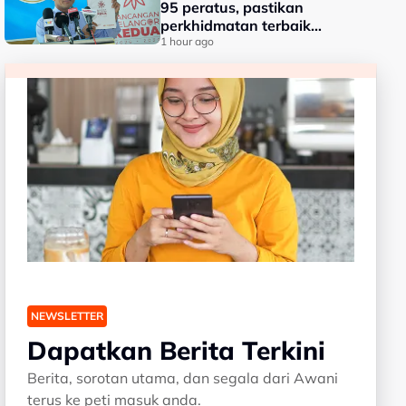
95 peratus, pastikan
perkhidmatan terbaik
kepada rakyat - Amirudin
1 hour ago
NEWSLETTER
Dapatkan Berita Terkini
Berita, sorotan utama, dan segala dari Awani
terus ke peti masuk anda.