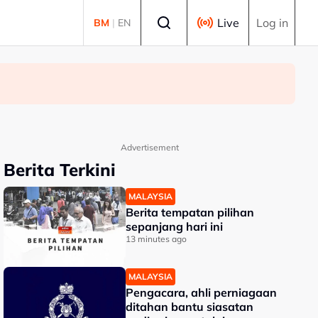
Select language
Live
Log in
BM
|
EN
Advertisement
Berita Terkini
MALAYSIA
Berita tempatan pilihan
sepanjang hari ini
13 minutes ago
MALAYSIA
Pengacara, ahli perniagaan
ditahan bantu siasatan