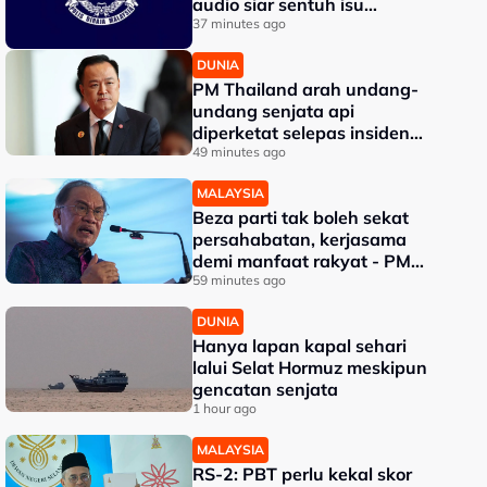
audio siar sentuh isu
sensitiviti agama
37 minutes ago
DUNIA
PM Thailand arah undang-
undang senjata api
diperketat selepas insiden
tembakan di sekolah
49 minutes ago
MALAYSIA
Beza parti tak boleh sekat
persahabatan, kerjasama
demi manfaat rakyat - PM
Anwar
59 minutes ago
DUNIA
Hanya lapan kapal sehari
lalui Selat Hormuz meskipun
gencatan senjata
1 hour ago
MALAYSIA
RS-2: PBT perlu kekal skor