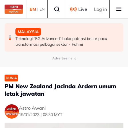
Skip to main content
Select language
Live
Log in
BM
|
EN
SUKAN
MALAYSIA
MALAYSIA
Mohamed Salah sertai Trabzonspor, terima €17 juta
Berita tempatan pilihan sepanjang hari ini
Teknologi "5G Advanced" buka potensi besar pacu
semusim
transformasi pelbagai sektor - Fahmi
Advertisement
DUNIA
PM New Zealand Jacinda Ardern umum
letak jawatan
Astro Awani
19/01/2023 | 08:30 MYT