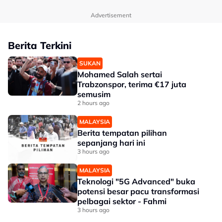
Advertisement
Berita Terkini
SUKAN
Mohamed Salah sertai
Trabzonspor, terima €17 juta
semusim
2 hours ago
MALAYSIA
Berita tempatan pilihan
sepanjang hari ini
3 hours ago
MALAYSIA
Teknologi "5G Advanced" buka
potensi besar pacu transformasi
pelbagai sektor - Fahmi
3 hours ago