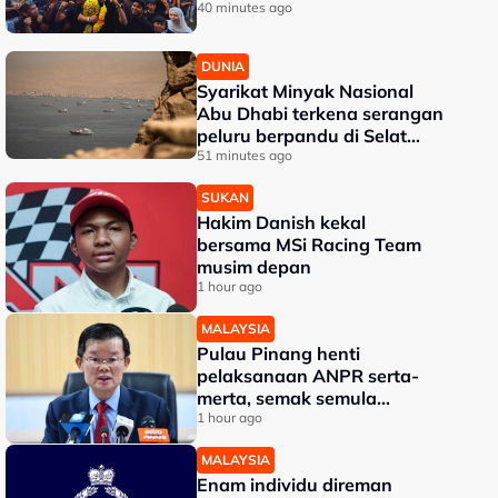
40 minutes ago
DUNIA
Syarikat Minyak Nasional
Abu Dhabi terkena serangan
peluru berpandu di Selat
Hormuz
51 minutes ago
SUKAN
Hakim Danish kekal
bersama MSi Racing Team
musim depan
1 hour ago
MALAYSIA
Pulau Pinang henti
pelaksanaan ANPR serta-
merta, semak semula
perincian - Chow
1 hour ago
MALAYSIA
Enam individu direman