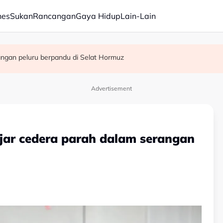
nes
Sukan
Rancangan
Gaya Hidup
Lain-Lain
angan peluru berpandu di Selat Hormuz
 akhir Piala ASEAN
apa
Advertisement
jar cedera parah dalam serangan