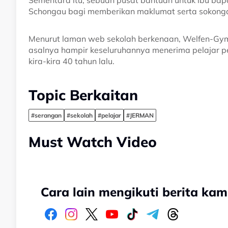
Sementara itu, sebuah pusat bantuan untuk ibu bapa
Schongau bagi memberikan maklumat serta sokongan
Menurut laman web sekolah berkenaan, Welfen-Gy
asalnya hampir keseluruhannya menerima pelajar 
kira-kira 40 tahun lalu.
Topic Berkaitan
#serangan
#sekolah
#pelajar
#JERMAN
Must Watch Video
Cara lain mengikuti berita kam