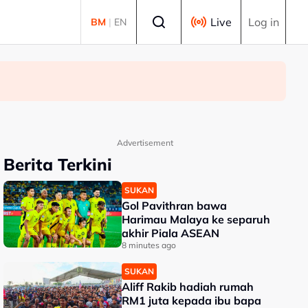
Select language
Live
Log in
BM
|
EN
Advertisement
Berita Terkini
SUKAN
Gol Pavithran bawa
Harimau Malaya ke separuh
akhir Piala ASEAN
8 minutes ago
SUKAN
Aliff Rakib hadiah rumah
RM1 juta kepada ibu bapa