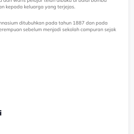
 dan waris pelajar telah dibuka di balai bomba
 kepada keluarga yang terjejas.
mnasium ditubuhkan pada tahun 1887 dan pada
perempuan sebelum menjadi sekolah campuran sejak
i