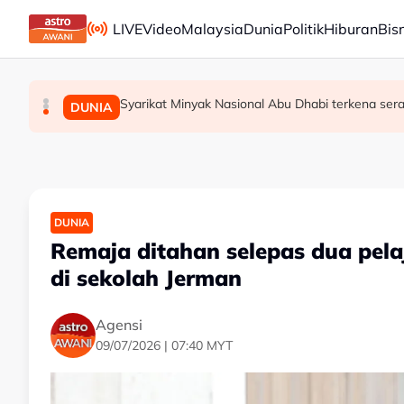
Skip to main content
LIVE
Video
Malaysia
Dunia
Politik
Hiburan
Bis
Syarikat Minyak Nasional Abu Dhabi terkena ser
Gol Pavithran bawa Harimau Malaya ke separuh
Aliff Rakib hadiah rumah RM1 juta kepada ibu b
SUKAN
SUKAN
DUNIA
DUNIA
Remaja ditahan selepas dua pela
di sekolah Jerman
Agensi
09/07/2026 | 07:40 MYT