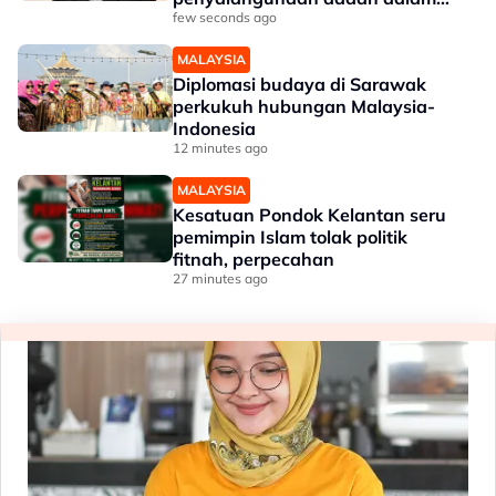
kalangan kanak-kanak - Lee Lam
few seconds ago
Thye
MALAYSIA
Diplomasi budaya di Sarawak
perkukuh hubungan Malaysia-
Indonesia
12 minutes ago
MALAYSIA
Kesatuan Pondok Kelantan seru
pemimpin Islam tolak politik
fitnah, perpecahan
27 minutes ago