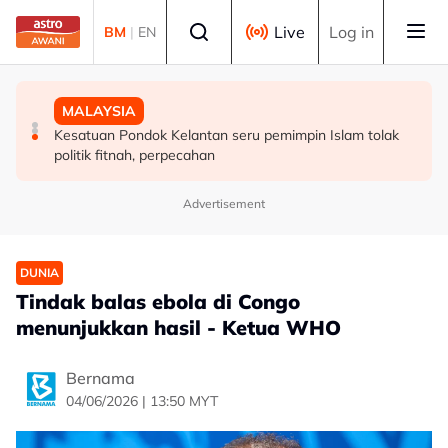
Skip to main content
Select language
Live
Log in
BM
|
EN
MALAYSIA
MALAYSIA
MALAYSIA
Perlu pendekatan menyeluruh masyarakat cegah
Diplomasi budaya di Sarawak perkukuh hubungan
Kesatuan Pondok Kelantan seru pemimpin Islam tolak
penyalahgunaan dadah dalam kalangan kanak-kanak -
Malaysia-Indonesia
politik fitnah, perpecahan
Lee Lam Thye
Advertisement
DUNIA
Tindak balas ebola di Congo
menunjukkan hasil - Ketua WHO
Bernama
04/06/2026 | 13:50 MYT