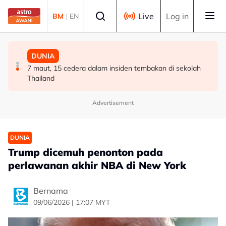
Skip to main content
Select language
Live
Log in
BM
|
EN
POLITIK
POLITIK
DUNIA
RCI Tabung Haji: 'Jika tidak boleh sanggah fakta, jangan
Exco Negeri Sembilan: Risiko kemungkinan wujud 'dua
7 maut, 15 cedera dalam insiden tembakan di sekolah
main sentimen rakyat' - AMK
pusat pengaruh' - Mujibu
Thailand
Advertisement
DUNIA
Trump dicemuh penonton pada
perlawanan akhir NBA di New York
Bernama
09/06/2026 | 17:07 MYT