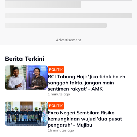
Advertisement
Berita Terkini
POLITIK
RCI Tabung Haji: 'Jika tidak boleh
sanggah fakta, jangan main
sentimen rakyat' - AMK
1 minute ago
POLITIK
Exco Negeri Sembilan: Risiko
kemungkinan wujud 'dua pusat
pengaruh' - Mujibu
16 minutes ago