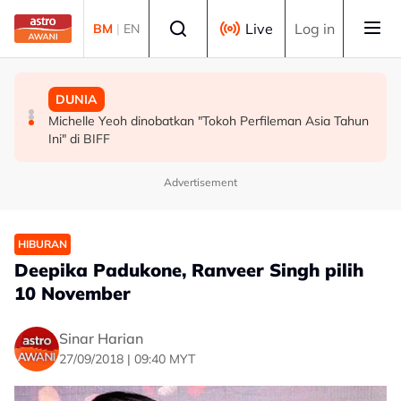
Skip to main content
Select language
Live
Log in
BM
|
EN
MALAYSIA
MALAYSIA
DUNIA
Persepsi negatif terhadap Bukit Malut tidak berasaskan
Insiden rempuhan Jalan Ampang: Pendakwaan bantah
Michelle Yeoh dinobatkan "Tokoh Perfileman Asia Tahun
fakta - Ahli Akademik
permohonan batal pertuduhan bunuh
Ini" di BIFF
Advertisement
HIBURAN
Deepika Padukone, Ranveer Singh pilih
10 November
Sinar Harian
27/09/2018 | 09:40 MYT