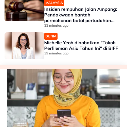
MALAYSIA
Insiden rempuhan Jalan Ampang:
Pendakwaan bantah
permohonan batal pertuduhan
bunuh
33 minutes ago
DUNIA
Michelle Yeoh dinobatkan "Tokoh
Perfileman Asia Tahun Ini" di BIFF
39 minutes ago