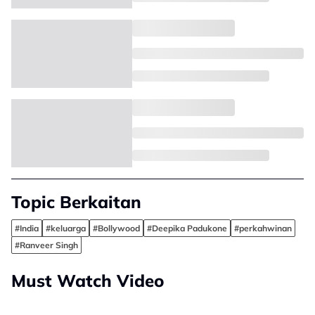
Topic Berkaitan
#India
#keluarga
#Bollywood
#Deepika Padukone
#perkahwinan
#Ranveer Singh
Must Watch Video