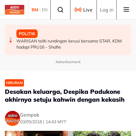
Skip to main content
Select language
Live
Log in
BM
|
EN
MALAYSIA
MALAYSIA
POLITIK
Peranan bapa dalam kalangan anggota ATM perlu terus
Akar reput, rongga pada pangkal punca pokok tumbang
WARISAN teliti rundingan kerusi bersama STAR, KDM
diperkasa - Dr Wan Azizah
- MBPP
hadapi PRU16 - Shafie
Advertisement
HIBURAN
Desakan keluarga, Deepika Padukone
akhirnya setuju kahwin dengan kekasih
Gempak
03/05/2018 | 14:43 MYT