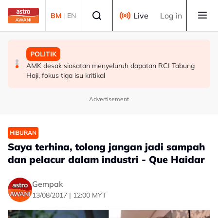
Skip to main content
Select language
Live
Log in
BM
|
EN
POLITIK
MALAYSIA
POLITIK
[TERKINI] Buat masa ini, Bersatu masih anggota PN -
RCI Tabung Haji: YADIM sokong titah Agong, mahu
AMK desak siasatan menyeluruh dapatan RCI Tabung
Ahmad Samsuri
dapatan disusuli tindakan tegas
Haji, fokus tiga isu kritikal
Advertisement
HIBURAN
Saya terhina, tolong jangan jadi sampah
dan pelacur dalam industri - Que Haidar
Gempak
13/08/2017 | 12:00 MYT