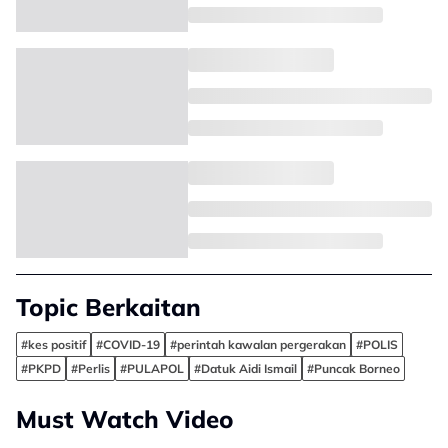
Topic Berkaitan
#kes positif
#COVID-19
#perintah kawalan pergerakan
#POLIS
#PKPD
#Perlis
#PULAPOL
#Datuk Aidi Ismail
#Puncak Borneo
Must Watch Video