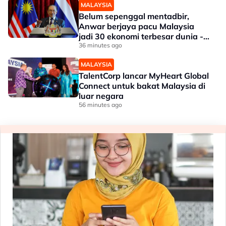
MALAYSIA
Belum sepenggal mentadbir,
Anwar berjaya pacu Malaysia
jadi 30 ekonomi terbesar dunia -
Penganalisis
36 minutes ago
MALAYSIA
TalentCorp lancar MyHeart Global
Connect untuk bakat Malaysia di
luar negara
56 minutes ago