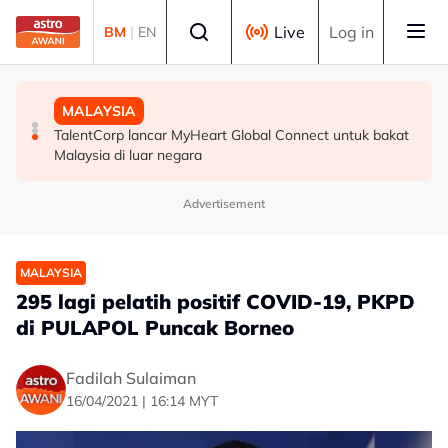
Skip to main content
Select language
Live
Log in
BM
|
EN
MALAYSIA
MALAYSIA
MALAYSIA
ICQS Bukit Kayu Hitam gempar beg disangka berisi
Belum sepenggal mentadbir, Anwar berjaya pacu
TalentCorp lancar MyHeart Global Connect untuk bakat
bom, dadah
Malaysia jadi 30 ekonomi terbesar dunia - Penganalisis
Malaysia di luar negara
Advertisement
MALAYSIA
295 lagi pelatih positif COVID-19, PKPD
di PULAPOL Puncak Borneo
Fadilah Sulaiman
16/04/2021 | 16:14 MYT