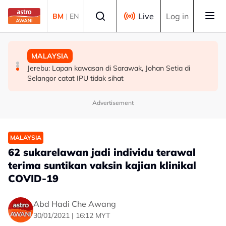
Skip to main content
Select language
Live
Log in
BM
|
EN
MALAYSIA
POLITIK
MALAYSIA
Akar reput, rongga pada pangkal punca pokok tumbang
WARISAN teliti rundingan kerusi bersama STAR, KDM
Jerebu: Lapan kawasan di Sarawak, Johan Setia di
- MBPP
hadapi PRU16 - Shafie
Selangor catat IPU tidak sihat
Advertisement
MALAYSIA
62 sukarelawan jadi individu terawal
terima suntikan vaksin kajian klinikal
COVID-19
Abd Hadi Che Awang
30/01/2021 | 16:12 MYT