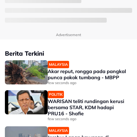
Advertisement
Berita Terkini
MALAYSIA
Akar reput, rongga pada pangkal
punca pokok tumbang - MBPP
few seconds ago
POLITIK
WARISAN teliti rundingan kerusi
bersama STAR, KDM hadapi
PRU16 - Shafie
few seconds ago
MALAYSIA