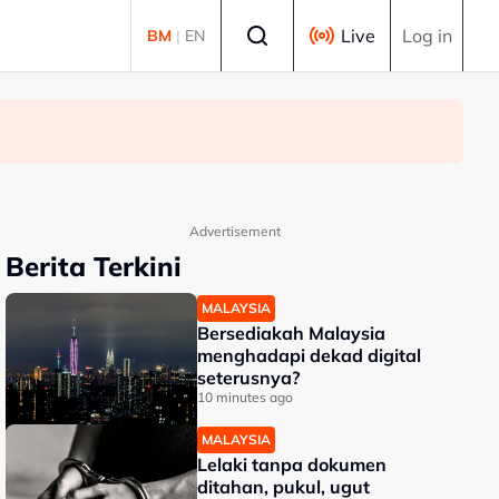
Select language
Live
Log in
BM
|
EN
Advertisement
Berita Terkini
MALAYSIA
Bersediakah Malaysia
menghadapi dekad digital
seterusnya?
10 minutes ago
MALAYSIA
Lelaki tanpa dokumen
ditahan, pukul, ugut