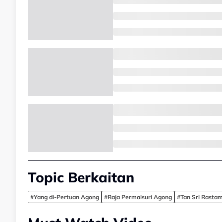
Topic Berkaitan
#Yang di-Pertuan Agong
#Raja Permaisuri Agong
#Tan Sri Rasta