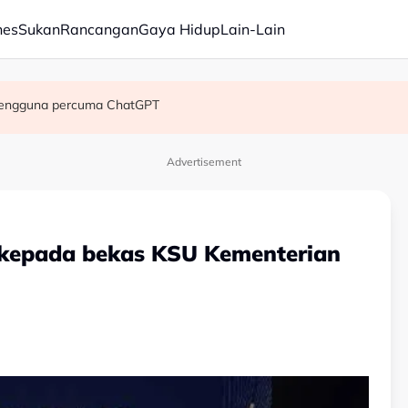
nes
Sukan
Rancangan
Gaya Hidup
Lain-Lain
tal seterusnya?
tung adik tiri
pengguna percuma ChatGPT
Advertisement
 kepada bekas KSU Kementerian