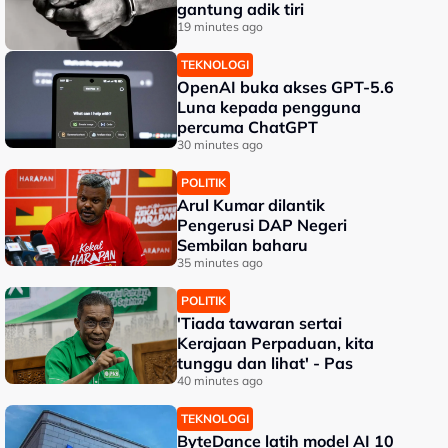
gantung adik tiri
19 minutes ago
TEKNOLOGI
OpenAI buka akses GPT-5.6
Luna kepada pengguna
percuma ChatGPT
30 minutes ago
POLITIK
Arul Kumar dilantik
Pengerusi DAP Negeri
Sembilan baharu
35 minutes ago
POLITIK
'Tiada tawaran sertai
Kerajaan Perpaduan, kita
tunggu dan lihat' - Pas
40 minutes ago
TEKNOLOGI
ByteDance latih model AI 10