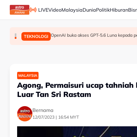
Skip to main content
LIVE
Video
Malaysia
Dunia
Politik
Hiburan
Bis
Bersediakah Malaysia menghadapi dekad digi
Lelaki tanpa dokumen ditahan, pukul, ugut gan
OpenAI buka akses GPT-5.6 Luna kepada 
MALAYSIA
MALAYSIA
TEKNOLOGI
MALAYSIA
Agong, Permaisuri ucap tahniah
Luar Tan Sri Rastam
Bernama
12/07/2023 | 16:54 MYT