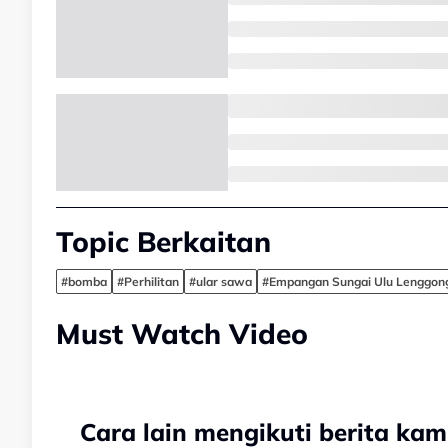
Topic Berkaitan
#bomba
#Perhilitan
#ular sawa
#Empangan Sungai Ulu Lenggon
Must Watch Video
Cara lain mengikuti berita kam