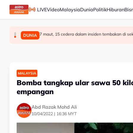
Skip to main content
LIVE
Video
Malaysia
Dunia
Politik
Hiburan
Bis
7 maut, 15 cedera dalam insiden tembakan di sek
Exco Negeri Sembilan: Risiko kemungkinan wuju
RCI Tabung Haji: 'Jika tidak boleh sanggah fakt
POLITIK
DUNIA
POLITIK
MALAYSIA
Bomba tangkap ular sawa 50 kilo
empangan
Abd Razak Mohd Ali
10/04/2022 | 16:36 MYT