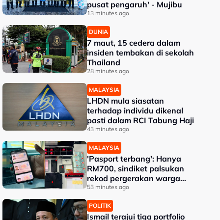
pusat pengaruh' - Mujibu
13 minutes ago
DUNIA
7 maut, 15 cedera dalam
insiden tembakan di sekolah
Thailand
28 minutes ago
MALAYSIA
LHDN mula siasatan
terhadap individu dikenal
pasti dalam RCI Tabung Haji
43 minutes ago
MALAYSIA
'Pasport terbang': Hanya
RM700, sindiket palsukan
rekod pergerakan warga
asing
53 minutes ago
POLITIK
Ismail terajui tiga portfolio