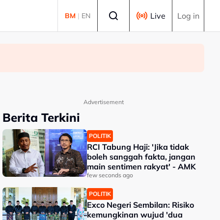
Select language
Live
Log in
BM
|
EN
Advertisement
Berita Terkini
POLITIK
RCI Tabung Haji: 'Jika tidak
boleh sanggah fakta, jangan
main sentimen rakyat' - AMK
few seconds ago
POLITIK
Exco Negeri Sembilan: Risiko
kemungkinan wujud 'dua