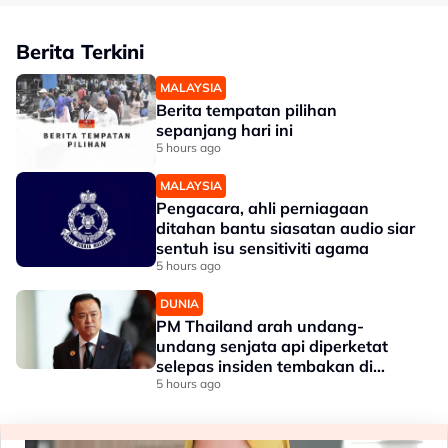
Berita Terkini
MALAYSIA
Berita tempatan pilihan
sepanjang hari ini
5 hours ago
MALAYSIA
Pengacara, ahli perniagaan
ditahan bantu siasatan audio siar
sentuh isu sensitiviti agama
5 hours ago
DUNIA
PM Thailand arah undang-
undang senjata api diperketat
selepas insiden tembakan di
sekolah
5 hours ago