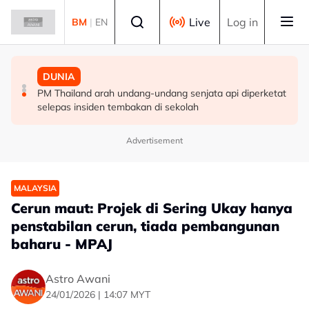
Skip to main content
Select language
Live
Log in
BM
|
EN
MALAYSIA
MALAYSIA
DUNIA
Berita tempatan pilihan sepanjang hari ini
Pengacara, ahli perniagaan ditahan bantu siasatan
PM Thailand arah undang-undang senjata api diperketat
audio siar sentuh isu sensitiviti agama
selepas insiden tembakan di sekolah
Advertisement
MALAYSIA
Cerun maut: Projek di Sering Ukay hanya
penstabilan cerun, tiada pembangunan
baharu - MPAJ
Astro Awani
24/01/2026 | 14:07 MYT