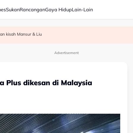
nes
Sukan
Rancangan
Gaya Hidup
Lain-Lain
kan kisah Mansur & Liu
C, dibuka sepenuhnya menjelang penghujung 2027
 terbaik Indeks Keamanan Global - Saifuddin Nasution
Advertisement
 Plus dikesan di Malaysia