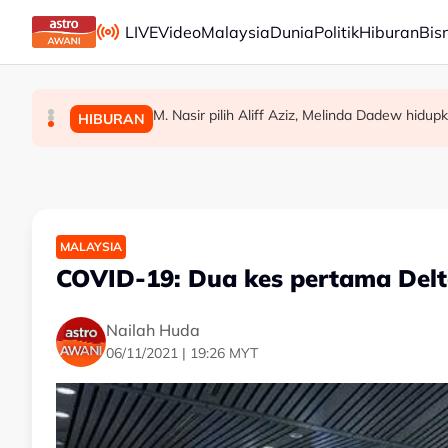
Skip to main content
LIVE
Video
Malaysia
Dunia
Politik
Hiburan
Bis
M. Nasir pilih Aliff Aziz, Melinda Dadew hidup
GALERI PETRONAS berpindah ke Ombak KLC
Malaysia mesti capai kedudukan kelompok 10
MALAYSIA
HIBURAN
MALAYSIA
MALAYSIA
COVID-19: Dua kes pertama Delta
Nailah Huda
06/11/2021 | 19:26 MYT