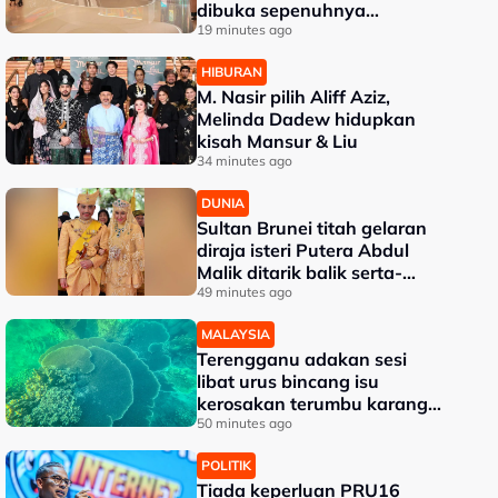
dibuka sepenuhnya
menjelang penghujung 2027
19 minutes ago
HIBURAN
M. Nasir pilih Aliff Aziz,
Melinda Dadew hidupkan
kisah Mansur & Liu
34 minutes ago
DUNIA
Sultan Brunei titah gelaran
diraja isteri Putera Abdul
Malik ditarik balik serta-
merta
49 minutes ago
MALAYSIA
Terengganu adakan sesi
libat urus bincang isu
kerosakan terumbu karang
di Pulau Redang
50 minutes ago
POLITIK
Tiada keperluan PRU16