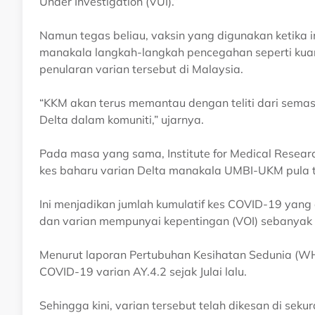
Under Investigation (VUI).”
Namun tegas beliau, vaksin yang digunakan ketika 
manakala langkah-langkah pencegahan seperti kuar
penularan varian tersebut di Malaysia.
“KKM akan terus memantau dengan teliti dari sem
Delta dalam komuniti,” ujarnya.
Pada masa yang sama, Institute for Medical Resear
kes baharu varian Delta manakala UMBI-UKM pula t
Ini menjadikan jumlah kumulatif kes COVID-19 yan
dan varian mempunyai kepentingan (VOI) sebanyak 
Menurut laporan Pertubuhan Kesihatan Sedunia (WH
COVID-19 varian AY.4.2 sejak Julai lalu.
Sehingga kini, varian tersebut telah dikesan di sek