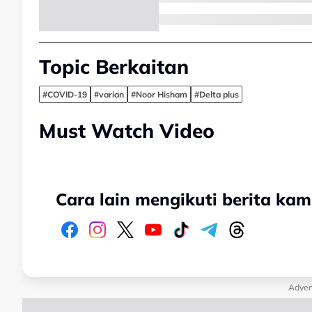
Topic Berkaitan
#COVID-19
#varian
#Noor Hisham
#Delta plus
Must Watch Video
Cara lain mengikuti berita kam
Adver