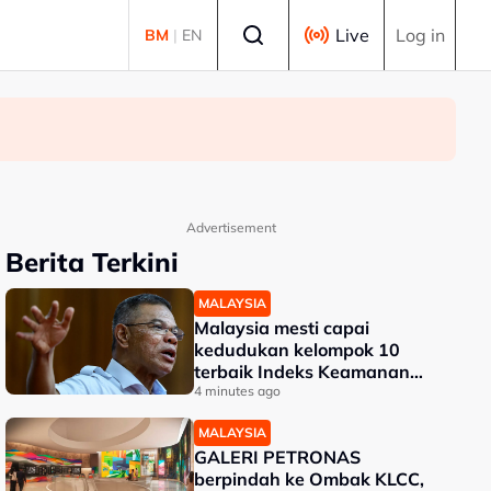
Select language
Live
Log in
BM
|
EN
Advertisement
Berita Terkini
MALAYSIA
Malaysia mesti capai
kedudukan kelompok 10
terbaik Indeks Keamanan
Global - Saifuddin Nasution
4 minutes ago
MALAYSIA
GALERI PETRONAS
berpindah ke Ombak KLCC,