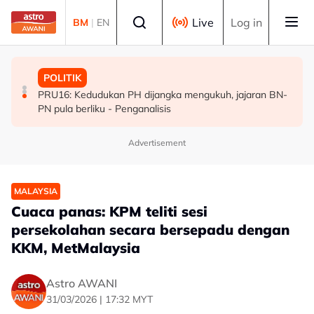
Skip to main content
Select language
Live
Log in
BM
|
EN
POLITIK
MALAYSIA
POLITIK
[TERKINI] 10 ADUN BN-PN dilantik Exco, terajui
MAG wajibkan saringan dadah 1,260 juruterbang
PRU16: Kedudukan PH dijangka mengukuh, jajaran BN-
pentadbiran Negeri Sembilan
Malaysia Airlines
PN pula berliku - Penganalisis
Advertisement
MALAYSIA
Cuaca panas: KPM teliti sesi
persekolahan secara bersepadu dengan
KKM, MetMalaysia
Astro AWANI
31/03/2026 | 17:32 MYT