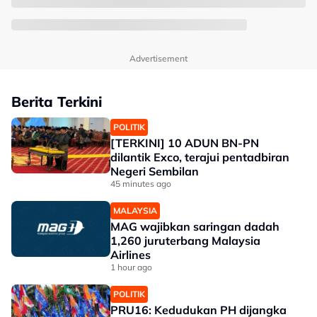
Advertisement
Berita Terkini
POLITIK
[TERKINI] 10 ADUN BN-PN
dilantik Exco, terajui pentadbiran
Negeri Sembilan
45 minutes ago
MALAYSIA
MAG wajibkan saringan dadah
1,260 juruterbang Malaysia
Airlines
1 hour ago
POLITIK
PRU16: Kedudukan PH dijangka