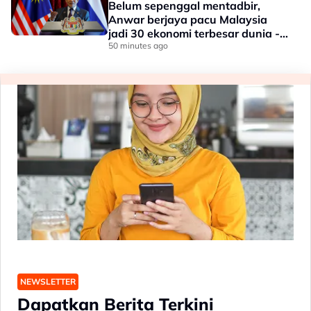
Belum sepenggal mentadbir,
Anwar berjaya pacu Malaysia
jadi 30 ekonomi terbesar dunia -
Penganalisis
50 minutes ago
NEWSLETTER
Dapatkan Berita Terkini