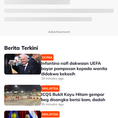
Advertisement
Berita Terkini
DUNIA
Infantino nafi dakwaan UEFA
bayar pampasan kepada wanita
didakwa kekasih
19 minutes ago
MALAYSIA
ICQS Bukit Kayu Hitam gempar
beg disangka berisi bom, dadah
35 minutes ago
MALAYSIA