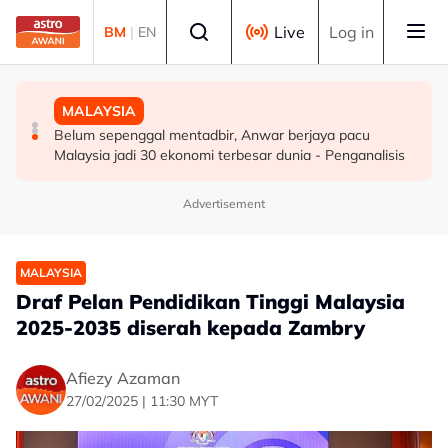
Skip to main content
Select language
Live
Log in
BM
|
EN
MALAYSIA
MALAYSIA
DUNIA
ICQS Bukit Kayu Hitam gempar beg disangka berisi
Belum sepenggal mentadbir, Anwar berjaya pacu
Infantino nafi dakwaan UEFA bayar pampasan kepada
bom, dadah
Malaysia jadi 30 ekonomi terbesar dunia - Penganalisis
wanita didakwa kekasih
Advertisement
MALAYSIA
Draf Pelan Pendidikan Tinggi Malaysia
2025-2035 diserah kepada Zambry
Afiezy Azaman
27/02/2025 | 11:30 MYT