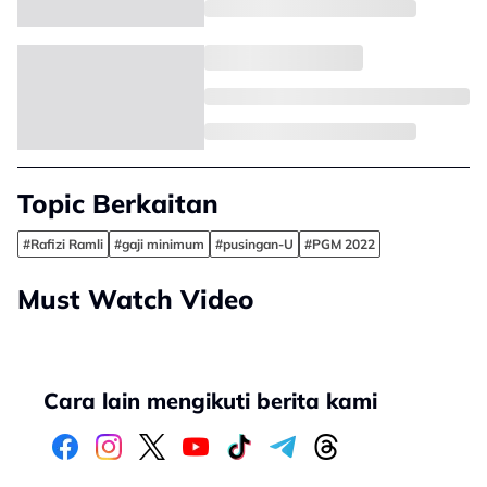
Topic Berkaitan
#Rafizi Ramli
#gaji minimum
#pusingan-U
#PGM 2022
Must Watch Video
Cara lain mengikuti berita kami