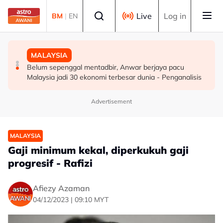
Skip to main content
Select language
Live
Log in
BM
|
EN
DUNIA
MALAYSIA
MALAYSIA
Infantino nafi dakwaan UEFA bayar pampasan kepada
ICQS Bukit Kayu Hitam gempar beg disangka berisi
Belum sepenggal mentadbir, Anwar berjaya pacu
wanita didakwa kekasih
bom, dadah
Malaysia jadi 30 ekonomi terbesar dunia - Penganalisis
Advertisement
MALAYSIA
Gaji minimum kekal, diperkukuh gaji
progresif - Rafizi
Afiezy Azaman
04/12/2023 | 09:10 MYT