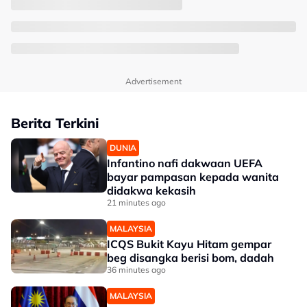
Advertisement
Berita Terkini
DUNIA
Infantino nafi dakwaan UEFA
bayar pampasan kepada wanita
didakwa kekasih
21 minutes ago
MALAYSIA
ICQS Bukit Kayu Hitam gempar
beg disangka berisi bom, dadah
36 minutes ago
MALAYSIA