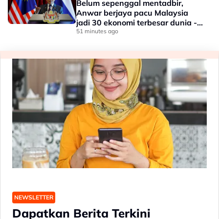
Belum sepenggal mentadbir,
Anwar berjaya pacu Malaysia
jadi 30 ekonomi terbesar dunia -
Penganalisis
51 minutes ago
NEWSLETTER
Dapatkan Berita Terkini