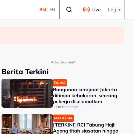
Select language
Live
Log in
BM
|
EN
Advertisement
Berita Terkini
DUNIA
Bangunan kerajaan Jakarta
ditimpa kebakaran, seorang
pekerja diselamatkan
11 minutes ago
MALAYSIA
[TERKINI] RCI Tabung Haji:
Agong titah siasatan hingga