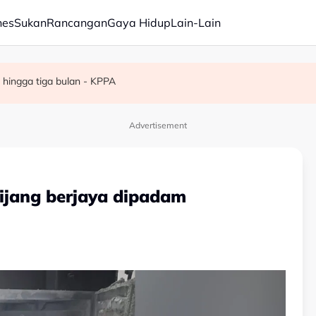
nes
Sukan
Rancangan
Gaya Hidup
Lain-Lain
eorang pekerja diselamatkan
satan hingga ke lubang cacing, kawalan sempadan diperkukuh
 hingga tiga bulan - KPPA
Advertisement
ijang berjaya dipadam