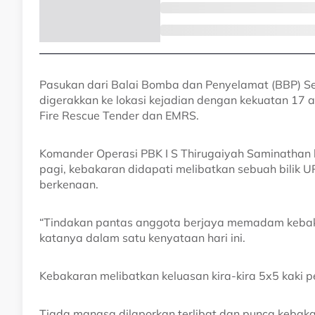
Pasukan dari Balai Bomba dan Penyelamat (BBP) S
digerakkan ke lokasi kejadian dengan kekuatan 17 a
Fire Rescue Tender dan EMRS.
Komander Operasi PBK I S Thirugaiyah Saminathan b
pagi, kebakaran didapati melibatkan sebuah bilik U
berkenaan.
“Tindakan pantas anggota berjaya memadam kebaka
katanya dalam satu kenyataan hari ini.
Kebakaran melibatkan keluasan kira-kira 5x5 kaki
Tiada mangsa dilaporkan terlibat dan punca kebak