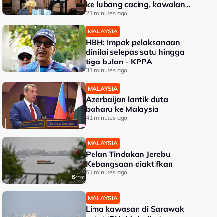
ke lubang cacing, kawalan
sempadan diperkukuh
21 minutes ago
MALAYSIA
HBH: Impak pelaksanaan
dinilai selepas satu hingga
tiga bulan - KPPA
31 minutes ago
MALAYSIA
Azerbaijan lantik duta
baharu ke Malaysia
41 minutes ago
MALAYSIA
Pelan Tindakan Jerebu
Kebangsaan diaktifkan
51 minutes ago
MALAYSIA
Lima kawasan di Sarawak