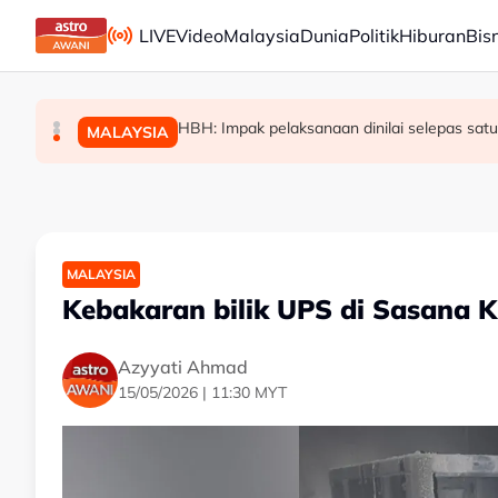
Skip to main content
LIVE
Video
Malaysia
Dunia
Politik
Hiburan
Bis
Bangunan kerajaan Jakarta ditimpa kebakaran, s
[TERKINI] RCI Tabung Haji: Agong titah sia
HBH: Impak pelaksanaan dinilai selepas satu
DUNIA
MALAYSIA
MALAYSIA
MALAYSIA
Kebakaran bilik UPS di Sasana K
Azyyati Ahmad
15/05/2026 | 11:30 MYT