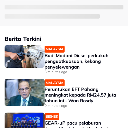
Berita Terkini
MALAYSIA
Budi Madani Diesel perkukuh
penguatkuasaan, kekang
penyelewengan
3 minutes ago
MALAYSIA
Peruntukan EFT Pahang
meningkat kepada RM24.57 juta
tahun ini - Wan Rosdy
9 minutes ago
BISNES
GEAR-uP pacu pelaburan