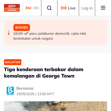
Skip to main content
Select language
Live
Log in
BM
|
EN
MALAYSIA
MALAYSIA
BISNES
Budi Madani Diesel perkukuh penguatkuasaan, kekang
Peruntukan EFT Pahang meningkat kepada RM24.57
GEAR-uP pacu pelaburan domestik, cipta nilai
penyelewengan
juta tahun ini - Wan Rosdy
berkekalan untuk negara
MALAYSIA
Tiga kenderaan terbakar dalam
kemalangan di George Town
Bernama
15/05/2026 | 12:00 MYT