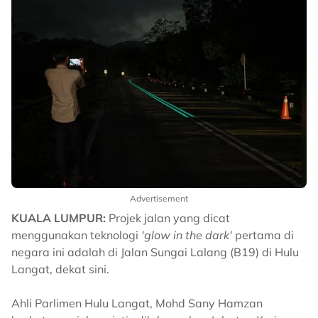
Advertisement
KUALA LUMPUR:
Projek jalan yang dicat
menggunakan teknologi
'glow in the dark'
pertama di
negara ini adalah di Jalan Sungai Lalang (B19) di Hulu
Langat, dekat sini.
Ahli Parlimen Hulu Langat, Mohd Sany Hamzan