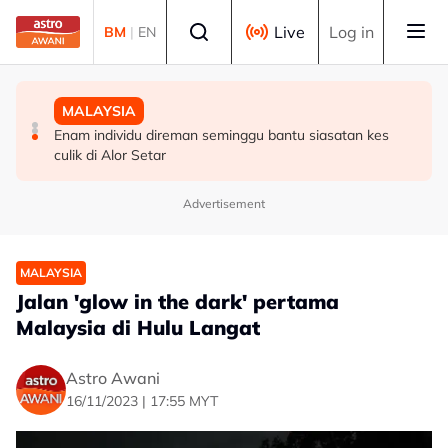
Skip to main content
Select language
Live
Log in
BM
|
EN
SUKAN
MALAYSIA
MALAYSIA
Hakim Danish kekal bersama MSi Racing Team musim
Pulau Pinang henti pelaksanaan ANPR serta-merta,
Enam individu direman seminggu bantu siasatan kes
depan
semak semula perincian - Chow
culik di Alor Setar
Advertisement
MALAYSIA
Jalan 'glow in the dark' pertama
Malaysia di Hulu Langat
Astro Awani
16/11/2023 | 17:55 MYT