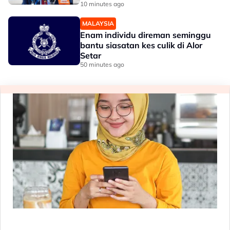
10 minutes ago
MALAYSIA
Enam individu direman seminggu
bantu siasatan kes culik di Alor
Setar
50 minutes ago