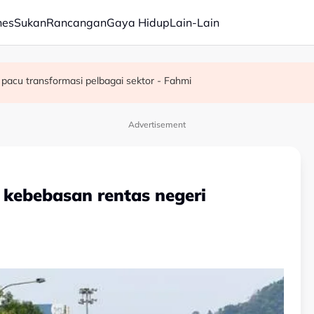
nes
Sukan
Rancangan
Gaya Hidup
Lain-Lain
juta semusim
pacu transformasi pelbagai sektor - Fahmi
Advertisement
kebebasan rentas negeri