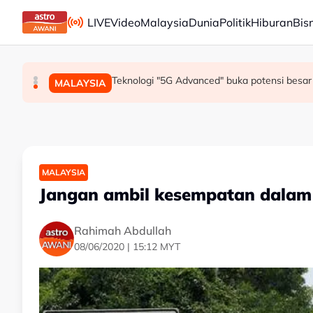
Skip to main content
LIVE
Video
Malaysia
Dunia
Politik
Hiburan
Bis
Mohamed Salah sertai Trabzonspor, terima €17 
Berita tempatan pilihan sepanjang hari ini
Teknologi "5G Advanced" buka potensi besar 
SUKAN
MALAYSIA
MALAYSIA
MALAYSIA
Jangan ambil kesempatan dalam 
Rahimah Abdullah
08/06/2020 | 15:12 MYT