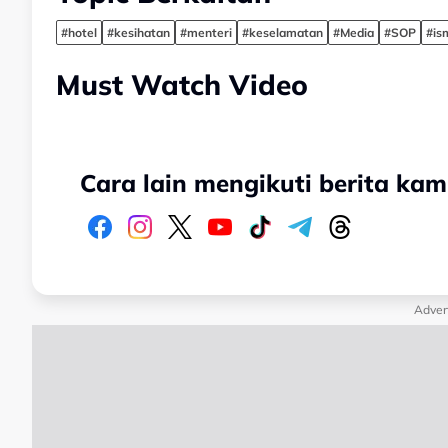
#hotel
#kesihatan
#menteri
#keselamatan
#Media
#SOP
#is
Must Watch Video
Cara lain mengikuti berita kam
Adver