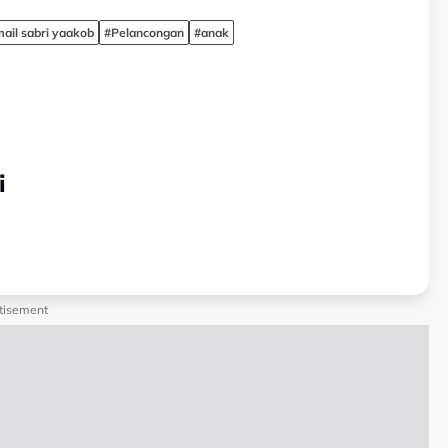
mail sabri yaakob
#Pelancongan
#anak
i
tisement