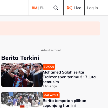
Select language
Live
Log in
BM
|
EN
Advertisement
Berita Terkini
SUKAN
Mohamed Salah sertai
Trabzonspor, terima €17 juta
semusim
1 hour ago
MALAYSIA
Berita tempatan pilihan
sepanjang hari ini