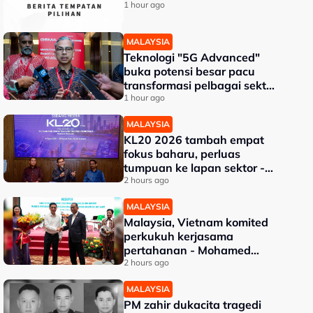
1 hour ago
MALAYSIA
Teknologi "5G Advanced"
buka potensi besar pacu
transformasi pelbagai sektor
- Fahmi
1 hour ago
MALAYSIA
KL20 2026 tambah empat
fokus baharu, perluas
tumpuan ke lapan sektor -
Akmal Nasrullah
2 hours ago
MALAYSIA
Malaysia, Vietnam komited
perkukuh kerjasama
pertahanan - Mohamed
Khaled
2 hours ago
MALAYSIA
PM zahir dukacita tragedi