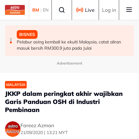
Skip to main content
Select language
Live
Log in
BM
|
EN
DUNIA
MALAYSIA
BISNES
Jerman naikkan anggaran kematian berkaitan haba
Pendekatan menyeluruh bagi Malaysia bersedia hadapi
Pelabur asing kembali ke ekuiti Malaysia, catat aliran
kepada hampir 12,000
demensia menjelang 2030 - Hanifah
masuk bersih RM300.9 juta pada Julai
Advertisement
MALAYSIA
JKKP dalam peringkat akhir wajibkan
Garis Panduan OSH di Industri
Pembinaan
Fareez Azman
21/09/2020 | 13:21 MYT