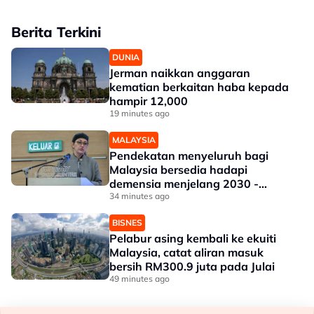
Berita Terkini
DUNIA
Jerman naikkan anggaran
kematian berkaitan haba kepada
hampir 12,000
19 minutes ago
MALAYSIA
Pendekatan menyeluruh bagi
Malaysia bersedia hadapi
demensia menjelang 2030 -
Hanifah
34 minutes ago
BISNES
Pelabur asing kembali ke ekuiti
Malaysia, catat aliran masuk
bersih RM300.9 juta pada Julai
49 minutes ago