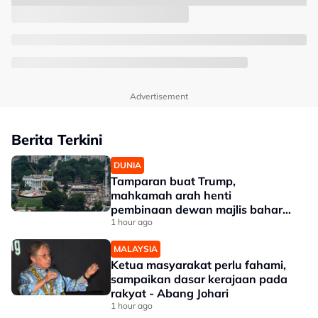
Advertisement
Berita Terkini
DUNIA
Tamparan buat Trump,
mahkamah arah henti
pembinaan dewan majlis baharu
White House bernilai RM1.6 bilion
1 hour ago
MALAYSIA
Ketua masyarakat perlu fahami,
sampaikan dasar kerajaan pada
rakyat - Abang Johari
1 hour ago