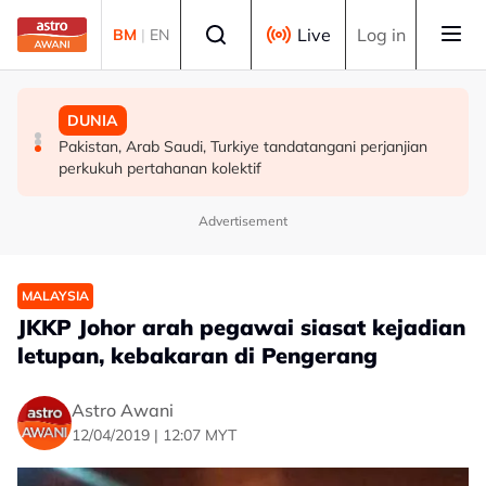
Skip to main content
Select language
Live
Log in
BM
|
EN
DUNIA
MALAYSIA
DUNIA
Tamparan buat Trump, mahkamah arah henti
Ketua masyarakat perlu fahami, sampaikan dasar
Pakistan, Arab Saudi, Turkiye tandatangani perjanjian
pembinaan dewan majlis baharu White House bernilai
kerajaan pada rakyat - Abang Johari
perkukuh pertahanan kolektif
RM1.6 bilion
Advertisement
MALAYSIA
JKKP Johor arah pegawai siasat kejadian
letupan, kebakaran di Pengerang
Astro Awani
12/04/2019 | 12:07 MYT