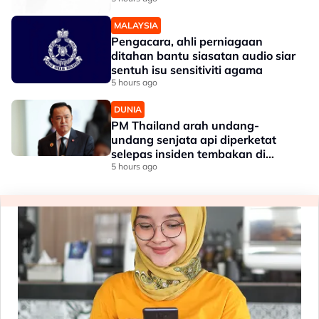
MALAYSIA
Pengacara, ahli perniagaan
ditahan bantu siasatan audio siar
sentuh isu sensitiviti agama
5 hours ago
DUNIA
PM Thailand arah undang-
undang senjata api diperketat
selepas insiden tembakan di
sekolah
5 hours ago