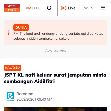
Skip to main content
Select language
Live
Log in
BM
|
EN
MALAYSIA
MALAYSIA
DUNIA
Berita tempatan pilihan sepanjang hari ini
Pengacara, ahli perniagaan ditahan bantu siasatan
PM Thailand arah undang-undang senjata api diperketat
audio siar sentuh isu sensitiviti agama
selepas insiden tembakan di sekolah
Advertisement
MALAYSIA
JSPT KL nafi keluar surat jemputan minta
sumbangan Aidilfitri
Bernama
20/03/2026 | 09:40 MYT