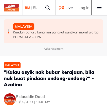
Skip to main content
Select language
Live
Log in
BM
|
EN
MALAYSIA
MALAYSIA
MALAYSIA
TalentCorp lancar MyHeart Global Connect untuk bakat
Dua penculik maut berbalas tembakan, dua mangsa
Kaedah baharu kenaikan pangkat suntikan moral warga
Malaysia di luar negara
diselamatkan - Polis
PDRM, ATM - KPN
Advertisement
MALAYSIA
"Kalau asyik nak bubar kerajaan, bila
nak buat pindaan undang-undang?" -
Azalina
Ridauddin Daud
18/09/2023 | 10:48 MYT