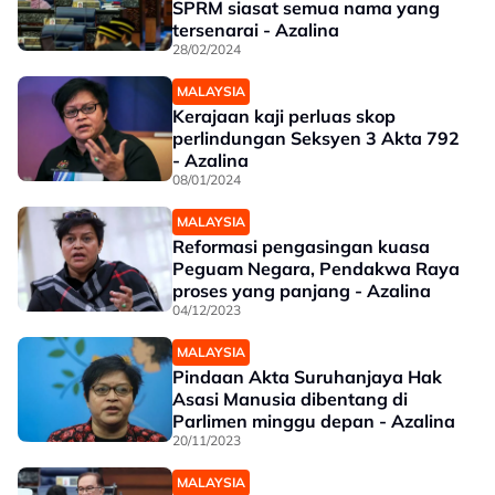
SPRM siasat semua nama yang
tersenarai - Azalina
28/02/2024
MALAYSIA
Kerajaan kaji perluas skop
perlindungan Seksyen 3 Akta 792
- Azalina
08/01/2024
MALAYSIA
Reformasi pengasingan kuasa
Peguam Negara, Pendakwa Raya
proses yang panjang - Azalina
04/12/2023
MALAYSIA
Pindaan Akta Suruhanjaya Hak
Asasi Manusia dibentang di
Parlimen minggu depan - Azalina
20/11/2023
MALAYSIA