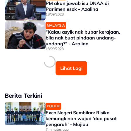
PM akan jawab isu DNAA di
Parlimen esok - Azalina
18/09/2023
MALAYSIA
"Kalau asyik nak bubar kerajaan,
bila nak buat pindaan undang-
undang?" - Azalina
18/09/2023
Lihat Lagi
Berita Terkini
POLITIK
Exco Negeri Sembilan: Risiko
kemungkinan wujud 'dua pusat
pengaruh' - Mujibu
7 minutes ago