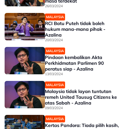
masa terdekat
26/03/2024
MALAYSIA
RCI Batu Puteh tidak boleh
hukum mana-mana pihak -
Azalina
20/03/2024
MALAYSIA
Pindaan kembalikan Akta
Perkhidmatan Parlimen 90
peratus siap - Azalina
13/03/2024
MALAYSIA
Malaysia tidak layan tuntutan
remeh United Tausug Citizens ke
atas Sabah - Azalina
09/03/2024
MALAYSIA
Kertas Pandora: Tiada pilih kasih,