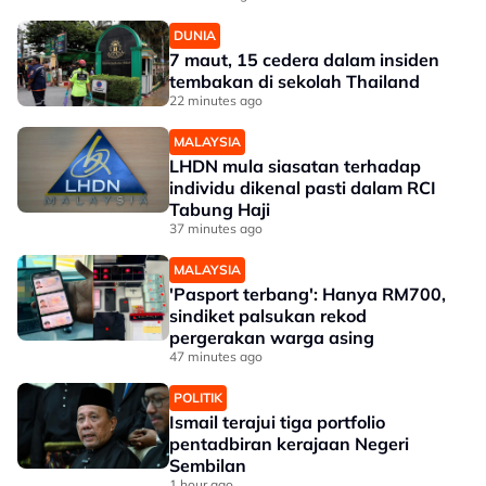
DUNIA
7 maut, 15 cedera dalam insiden
tembakan di sekolah Thailand
22 minutes ago
MALAYSIA
LHDN mula siasatan terhadap
individu dikenal pasti dalam RCI
Tabung Haji
37 minutes ago
MALAYSIA
'Pasport terbang': Hanya RM700,
sindiket palsukan rekod
pergerakan warga asing
47 minutes ago
POLITIK
Ismail terajui tiga portfolio
pentadbiran kerajaan Negeri
Sembilan
1 hour ago