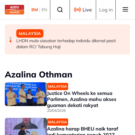
Skip to main content
Select language
Live
Log in
BM
|
EN
POLITIK
DUNIA
MALAYSIA
Exco Negeri Sembilan: Risiko kemungkinan wujud 'dua
7 maut, 15 cedera dalam insiden tembakan di sekolah
LHDN mula siasatan terhadap individu dikenal pasti
pusat pengaruh' - Mujibu
Thailand
dalam RCI Tabung Haji
Azalina Othman
MALAYSIA
Justice On Wheels ke semua
Parlimen, Azalina mahu akses
guaman dekati rakyat
20/04/2026
MALAYSIA
Azalina harap BHEU naik taraf
jadi kementerian penuh 2027