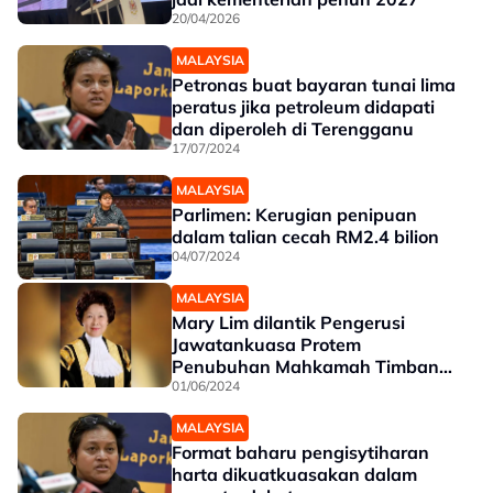
20/04/2026
MALAYSIA
Petronas buat bayaran tunai lima
peratus jika petroleum didapati
dan diperoleh di Terengganu
17/07/2024
MALAYSIA
Parlimen: Kerugian penipuan
dalam talian cecah RM2.4 bilion
04/07/2024
MALAYSIA
Mary Lim dilantik Pengerusi
Jawatankuasa Protem
Penubuhan Mahkamah Timbang
Tara AIAC
01/06/2024
MALAYSIA
Format baharu pengisytiharan
harta dikuatkuasakan dalam