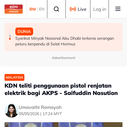
Skip to main content
Select language
Live
Log in
BM
|
EN
SUKAN
SUKAN
DUNIA
Gol Pavithran bawa Harimau Malaya ke separuh akhir
Aliff Rakib hadiah rumah RM1 juta kepada ibu bapa
Syarikat Minyak Nasional Abu Dhabi terkena serangan
Piala ASEAN
peluru berpandu di Selat Hormuz
Advertisement
MALAYSIA
KDN teliti penggunaan pistol renjatan
elektrik bagi AKPS - Saifuddin Nasution
Umavathi Ramayah
05/05/2026 | 17:24 MYT