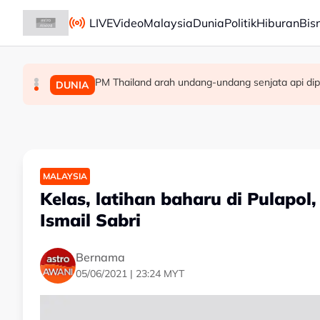
Skip to main content
LIVE
Video
Malaysia
Dunia
Politik
Hiburan
Bis
PM Thailand arah undang-undang senjata api dip
Berita tempatan pilihan sepanjang hari ini
Pengacara, ahli perniagaan ditahan bantu sia
MALAYSIA
MALAYSIA
DUNIA
MALAYSIA
Kelas, latihan baharu di Pulapol
Ismail Sabri
Bernama
05/06/2021 | 23:24 MYT