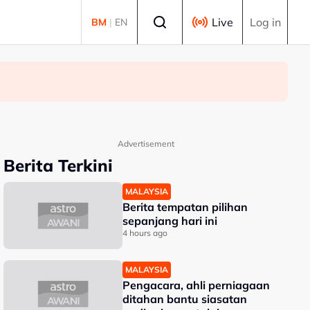
Select language
Live
Log in
BM
|
EN
Advertisement
Berita Terkini
MALAYSIA
Berita tempatan pilihan
sepanjang hari ini
4 hours ago
MALAYSIA
Pengacara, ahli perniagaan
ditahan bantu siasatan