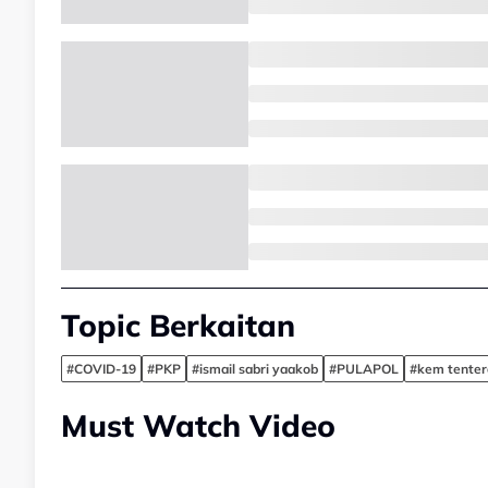
Topic Berkaitan
#COVID-19
#PKP
#ismail sabri yaakob
#PULAPOL
#kem tenter
Must Watch Video