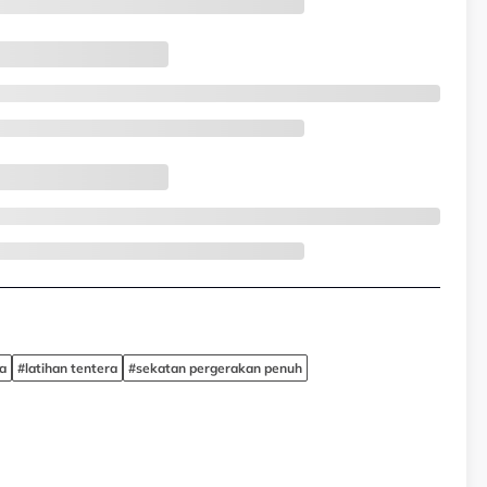
a
#latihan tentera
#sekatan pergerakan penuh