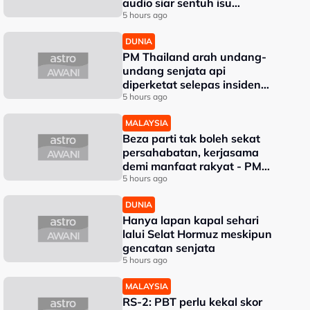
audio siar sentuh isu
sensitiviti agama
5 hours ago
DUNIA
PM Thailand arah undang-
undang senjata api
diperketat selepas insiden
tembakan di sekolah
5 hours ago
MALAYSIA
Beza parti tak boleh sekat
persahabatan, kerjasama
demi manfaat rakyat - PM
Anwar
5 hours ago
DUNIA
Hanya lapan kapal sehari
lalui Selat Hormuz meskipun
gencatan senjata
5 hours ago
MALAYSIA
RS-2: PBT perlu kekal skor