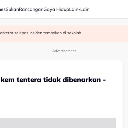
nes
Sukan
Rancangan
Gaya Hidup
Lain-Lain
erketat selepas insiden tembakan di sekolah
satan audio siar sentuh isu sensitiviti agama
Advertisement
, kem tentera tidak dibenarkan -