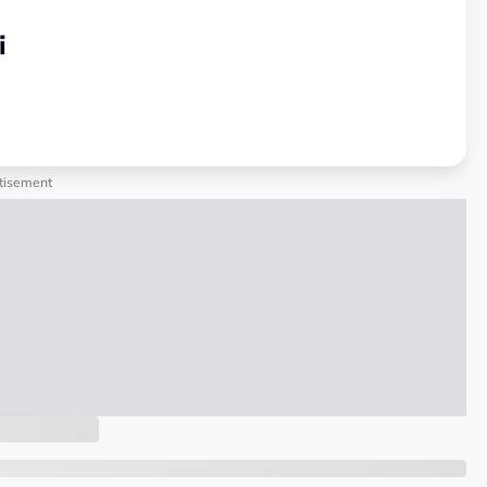
i
tisement