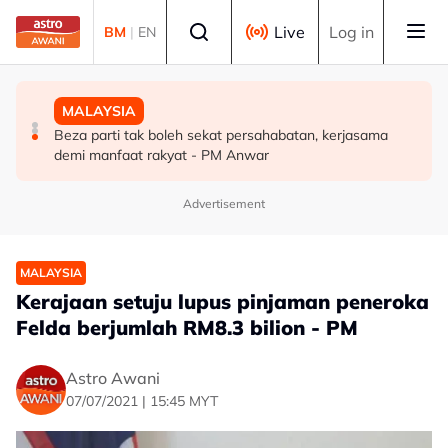
Skip to main content
Select language
Live
Log in
BM
|
EN
MALAYSIA
DUNIA
MALAYSIA
Pengacara, ahli perniagaan ditahan bantu siasatan
PM Thailand arah undang-undang senjata api diperketat
Beza parti tak boleh sekat persahabatan, kerjasama
audio siar sentuh isu sensitiviti agama
selepas insiden tembakan di sekolah
demi manfaat rakyat - PM Anwar
Advertisement
MALAYSIA
Kerajaan setuju lupus pinjaman peneroka
Felda berjumlah RM8.3 bilion - PM
Astro Awani
07/07/2021 | 15:45 MYT