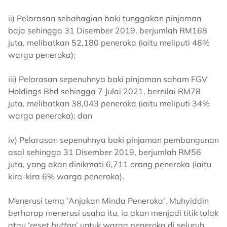
ii) Pelarasan sebahagian baki tunggakan pinjaman
baja sehingga 31 Disember 2019, berjumlah RM168
juta, melibatkan 52,180 peneroka (iaitu meliputi 46%
warga peneroka);
iii) Pelarasan sepenuhnya baki pinjaman saham FGV
Holdings Bhd sehingga 7 Julai 2021, bernilai RM78
juta, melibatkan 38,043 peneroka (iaitu meliputi 34%
warga peneroka); dan
iv) Pelarasan sepenuhnya baki pinjaman pembangunan
asal sehingga 31 Disember 2019, berjumlah RM56
juta, yang akan dinikmati 6,711 orang peneroka (iaitu
kira-kira 6% warga peneroka).
Menerusi tema 'Anjakan Minda Peneroka', Muhyiddin
berharap menerusi usaha itu, ia akan menjadi titik tolak
atau ‘
reset button
’ untuk warga peneroka di seluruh