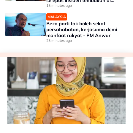
selepas insiden tembakan di
sekolah
15 minutes ago
MALAYSIA
Beza parti tak boleh sekat
persahabatan, kerjasama demi
manfaat rakyat - PM Anwar
25 minutes ago