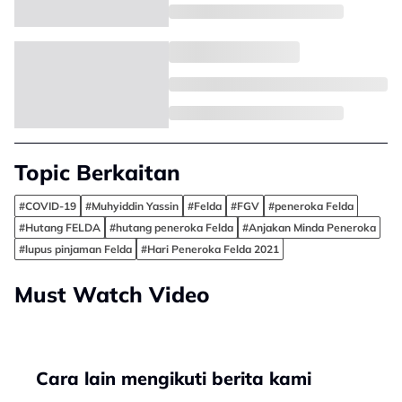
Topic Berkaitan
#COVID-19
#Muhyiddin Yassin
#Felda
#FGV
#peneroka Felda
#Hutang FELDA
#hutang peneroka Felda
#Anjakan Minda Peneroka
#lupus pinjaman Felda
#Hari Peneroka Felda 2021
Must Watch Video
Cara lain mengikuti berita kami