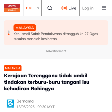
Skip to main content
Select language
Live
Log in
BM
|
EN
BISNES
MALAYSIA
MALAYSIA
Bursa Malaysia dibuka rendah, menjejaki penyusutan
Bekas Ketua Hakim Negara Tun Mohamed Eusoff Chin
Kes Ismail Sabri: Pendakwaan ditangguh ke 27 Ogos
semalaman Wall Street
meninggal dunia pada usia 91 tahun
susulan masalah kesihatan
Advertisement
MALAYSIA
Kerajaan Terengganu tidak ambil
tindakan terburu-buru tangani isu
kehadiran Rohingya
Bernama
13/06/2026 | 09:30 MYT