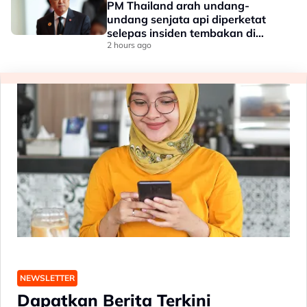
PM Thailand arah undang-
undang senjata api diperketat
selepas insiden tembakan di
sekolah
2 hours ago
NEWSLETTER
Dapatkan Berita Terkini