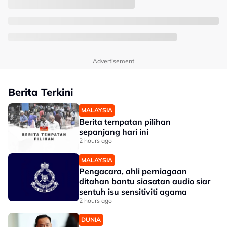
Advertisement
Berita Terkini
MALAYSIA
Berita tempatan pilihan
sepanjang hari ini
2 hours ago
MALAYSIA
Pengacara, ahli perniagaan
ditahan bantu siasatan audio siar
sentuh isu sensitiviti agama
2 hours ago
DUNIA