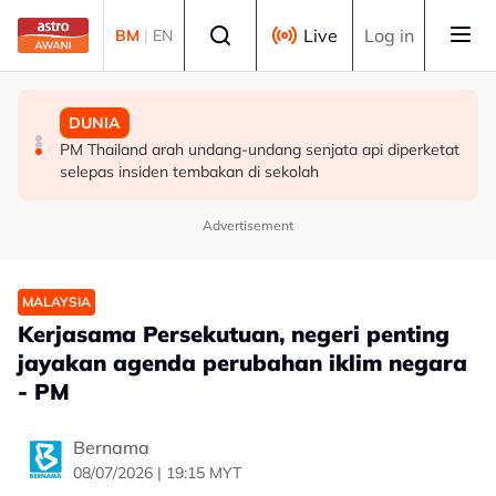
Skip to main content
Select language
Live
Log in
BM
|
EN
MALAYSIA
MALAYSIA
DUNIA
Berita tempatan pilihan sepanjang hari ini
Pengacara, ahli perniagaan ditahan bantu siasatan
PM Thailand arah undang-undang senjata api diperketat
audio siar sentuh isu sensitiviti agama
selepas insiden tembakan di sekolah
Advertisement
MALAYSIA
Kerjasama Persekutuan, negeri penting
jayakan agenda perubahan iklim negara
- PM
Bernama
08/07/2026 | 19:15 MYT