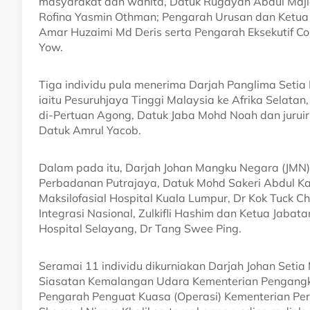
masyarakat dan wanita, Datuk Rugayah Abdul Majid;
Rofina Yasmin Othman; Pengarah Urusan dan Ketua
Amar Huzaimi Md Deris serta Pengarah Eksekutif Co
Yow.
Tiga individu pula menerima Darjah Panglima Setia
iaitu Pesuruhjaya Tinggi Malaysia ke Afrika Selatan
di-Pertuan Agong, Datuk Jaba Mohd Noah dan juruir
Datuk Amrul Yacob.
Dalam pada itu, Darjah Johan Mangku Negara (JMN)
Perbadanan Putrajaya, Datuk Mohd Sakeri Abdul Ka
Maksilofasial Hospital Kuala Lumpur, Dr Kok Tuck
Integrasi Nasional, Zulkifli Hashim dan Ketua Jabat
Hospital Selayang, Dr Tang Swee Ping.
Seramai 11 individu dikurniakan Darjah Johan Setia
Siasatan Kemalangan Udara Kementerian Pengangku
Pengarah Penguat Kuasa (Operasi) Kementerian Pe