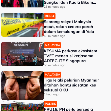
Sungkai dan Kuala Bikam
terima geran tanah
25 minutes ago
DUNIA
Seorang rakyat Malaysia
maut, rakan cedera parah
dalam kemalangan di Yala
40 minutes ago
MALAYSIA
KESUMA perkasa ekosistem
TVET menerusi kerjasama
ADTEC-ITE Singapura
55 minutes ago
MALAYSIA
Tiga lelaki pelarian Myanmar
ditahan bantu siasatan kes
seksual OKU
1 hour ago
POLITIK
PRU16: PH perlu bersedia