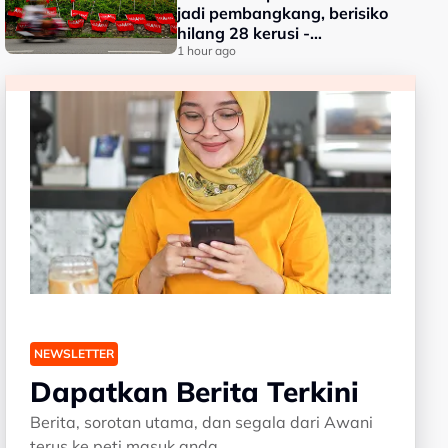
jadi pembangkang, berisiko
hilang 28 kerusi -
Penganalisis
1 hour ago
NEWSLETTER
Dapatkan Berita Terkini
Berita, sorotan utama, dan segala dari Awani
terus ke peti masuk anda.