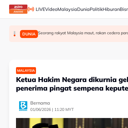
Skip to main content
LIVE
Video
Malaysia
Dunia
Politik
Hiburan
Bis
Seorang rakyat Malaysia maut, rakan cedera par
PDRM nafi kenyataan palsu dikaitkan denga
Isu penempatan 40 tahun selesai, 120 kelua
MALAYSIA
MALAYSIA
DUNIA
MALAYSIA
Ketua Hakim Negara dikurnia gel
penerima pingat sempena keput
Bernama
01/06/2026 | 11:20 MYT