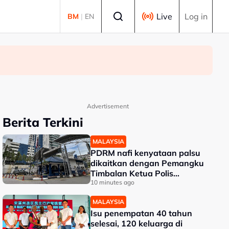
Select language
Live
Log in
BM
|
EN
Advertisement
Berita Terkini
MALAYSIA
PDRM nafi kenyataan palsu
dikaitkan dengan Pemangku
Timbalan Ketua Polis
Negara
10 minutes ago
MALAYSIA
Isu penempatan 40 tahun
selesai, 120 keluarga di