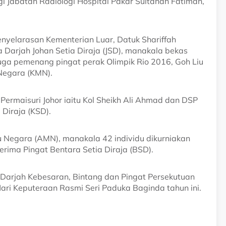
gi Jabatan Radiologi Hospital Pakar Sultanah Fatimah,
yelarasan Kementerian Luar, Datuk Shariffah
Darjah Johan Setia Diraja (JSD), manakala bekas
ga pemenang pingat perak Olimpik Rio 2016, Goh Liu
Negara (KMN).
ng Permaisuri Johor iaitu Kol Sheikh Ali Ahmad dan DSP
 Diraja (KSD).
u Negara (AMN), manakala 42 individu dikurniakan
rima Pingat Bentara Setia Diraja (BSD).
 Darjah Kebesaran, Bintang dan Pingat Persekutuan
i Keputeraan Rasmi Seri Paduka Baginda tahun ini.