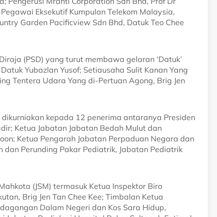
 Pengerusi Mranti Corporation Sdn Bhd, Prof Dr
 Pegawai Eksekutif Kumpulan Telekom Malaysia,
untry Garden Pacificview Sdn Bhd, Datuk Teo Chee
 Diraja (PSD) yang turut membawa gelaran ‘Datuk’
, Datuk Yubazlan Yusof; Setiausaha Sulit Kanan Yang
ing Tentera Udara Yang di-Pertuan Agong, Brig Jen
 dikurniakan kepada 12 penerima antaranya Presiden
dir; Ketua Jabatan Jabatan Bedah Mulut dan
 Choon; Ketua Pengarah Jabatan Perpaduan Negara dan
an dan Perunding Pakar Pediatrik, Jabatan Pediatrik
 Mahkota (JSM) termasuk Ketua Inspektor Biro
tan, Brig Jen Tan Chee Kee; Timbalan Ketua
rdagangan Dalam Negeri dan Kos Sara Hidup,