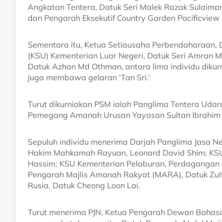
Angkatan Tentera, Datuk Seri Malek Razak Sulaiman;
dan Pengarah Eksekutif Country Garden Pacificvie
Sementara itu, Ketua Setiausaha Perbendaharaan,
(KSU) Kementerian Luar Negeri, Datuk Seri Amran M
Datuk Azhan Md Othman, antara lima individu diku
juga membawa gelaran ‘Tan Sri.’
Turut dikurniakan PSM ialah Panglima Tentera Udar
Pemegang Amanah Urusan Yayasan Sultan Ibrahim Joh
Sepuluh individu menerima Darjah Panglima Jasa N
Hakim Mahkamah Rayuan, Leonard David Shim; KSU 
Hassim; KSU Kementerian Pelaburan, Perdagangan da
Pengarah Majlis Amanah Rakyat (MARA), Datuk Zulf
Rusia, Datuk Cheong Loon Lai.
Turut menerima PJN, Ketua Pengarah Dewan Bahasa d