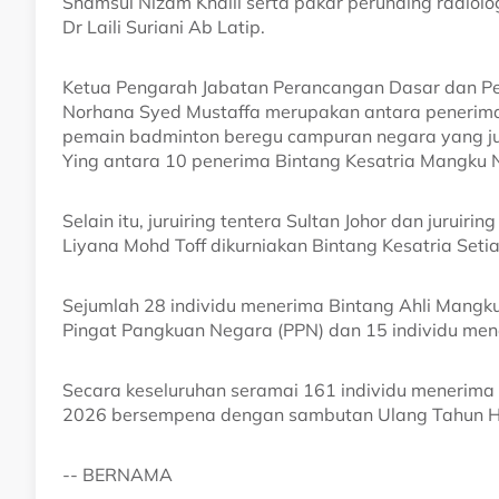
Shamsul Nizam Khalil serta pakar perunding radiolo
Dr Laili Suriani Ab Latip.
Ketua Pengarah Jabatan Perancangan Dasar dan Pen
Norhana Syed Mustaffa merupakan antara penerima 
pemain badminton beregu campuran negara yang ju
Ying antara 10 penerima Bintang Kesatria Mangku 
Selain itu, juruiring tentera Sultan Johor dan juruiri
Liyana Mohd Toff dikurniakan Bintang Kesatria Setia
Sejumlah 28 individu menerima Bintang Ahli Mangk
Pingat Pangkuan Negara (PPN) dan 15 individu mene
Secara keseluruhan seramai 161 individu menerima
2026 bersempena dengan sambutan Ulang Tahun Har
-- BERNAMA