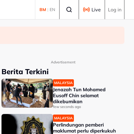
Select language
Live
Log in
BM
|
EN
Advertisement
Berita Terkini
MALAYSIA
Jenazah Tun Mohamed
Eusoff Chin selamat
dikebumikan
few seconds ago
MALAYSIA
Perlindungan pemberi
maklumat perlu diperkukuh