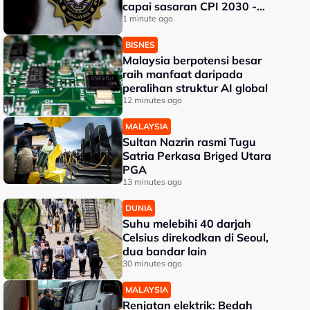
capai sasaran CPI 2030 -
SPRM
1 minute ago
BISNES
Malaysia berpotensi besar
raih manfaat daripada
peralihan struktur AI global
12 minutes ago
MALAYSIA
Sultan Nazrin rasmi Tugu
Satria Perkasa Briged Utara
PGA
13 minutes ago
DUNIA
Suhu melebihi 40 darjah
Celsius direkodkan di Seoul,
dua bandar lain
30 minutes ago
MALAYSIA
Renjatan elektrik: Bedah