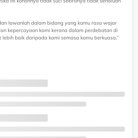
 ini kononnya tidak suci sekiranya tidak sehaluan
ah dan lawanlah dalam bidang yang kamu rasa wajar
h dan kepercayaan kami kerana dalam perdebatan di
t lebih baik daripada kami semasa kamu berkuasa,”