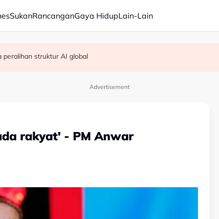
nes
Sukan
Rancangan
Gaya Hidup
Lain-Lain
peralihan struktur AI global
dikebumikan
kukuh capai sasaran CPI 2030 - SPRM
Advertisement
pada rakyat' - PM Anwar