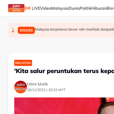
Skip to main content
LIVE
Video
Malaysia
Dunia
Politik
Hiburan
Bis
Malaysia berpotensi besar raih manfaat daripada 
Jenazah Tun Mohamed Eusoff Chin selamat 
Perlindungan pemberi maklumat perlu diper
MALAYSIA
MALAYSIA
BISNES
MALAYSIA
'Kita salur peruntukan terus ke
Hilmi Malik
26/11/2023 | 20:33 MYT