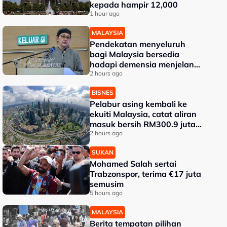
kepada hampir 12,000
1 hour ago
MALAYSIA
Pendekatan menyeluruh
bagi Malaysia bersedia
hadapi demensia menjelang
2030 - Hanifah
2 hours ago
BISNES
Pelabur asing kembali ke
ekuiti Malaysia, catat aliran
masuk bersih RM300.9 juta
pada Julai
2 hours ago
SUKAN
Mohamed Salah sertai
Trabzonspor, terima €17 juta
semusim
5 hours ago
MALAYSIA
Berita tempatan pilihan