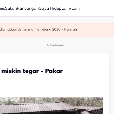
nes
Sukan
Rancangan
Gaya Hidup
Lain-Lain
ba kepada hampir 12,000
ar, sokongan udara digerakkan
dia hadapi demensia menjelang 2030 - Hanifah
Advertisement
miskin tegar - Pakar