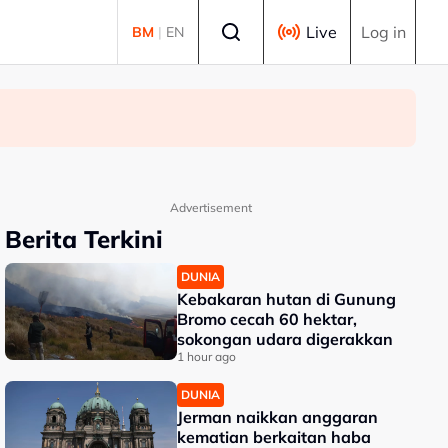
Select language
Live
Log in
BM
|
EN
Advertisement
Berita Terkini
DUNIA
Kebakaran hutan di Gunung
Bromo cecah 60 hektar,
sokongan udara digerakkan
1 hour ago
DUNIA
Jerman naikkan anggaran
kematian berkaitan haba