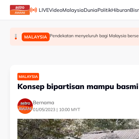
Skip to main content
LIVE
Video
Malaysia
Dunia
Politik
Hiburan
Bis
Jerman naikkan anggaran kematian berkaitan ha
Kebakaran hutan di Gunung Bromo cecah 60 hekt
Pendekatan menyeluruh bagi Malaysia berse
DUNIA
MALAYSIA
DUNIA
MALAYSIA
Konsep bipartisan mampu basmi 
Bernama
01/05/2023 | 10:00 MYT