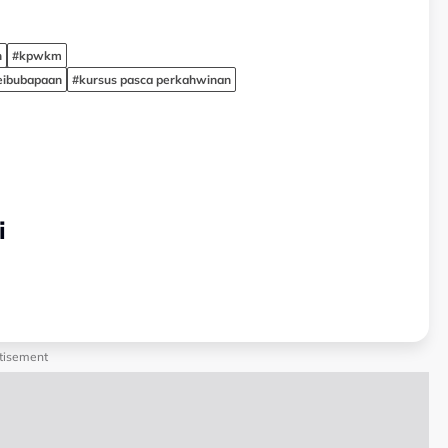
n
#kpwkm
eibubapaan
#kursus pasca perkahwinan
i
tisement