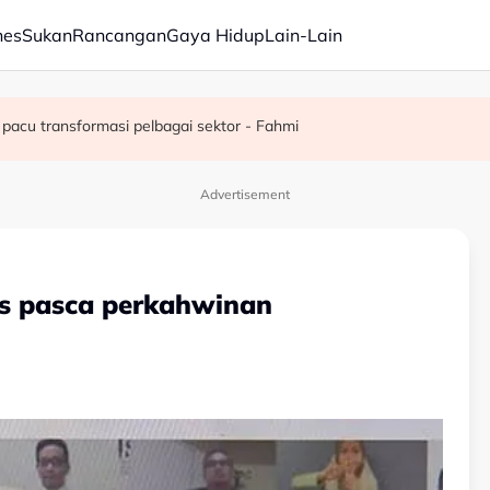
nes
Sukan
Rancangan
Gaya Hidup
Lain-Lain
juta semusim
pacu transformasi pelbagai sektor - Fahmi
Advertisement
 pasca perkahwinan