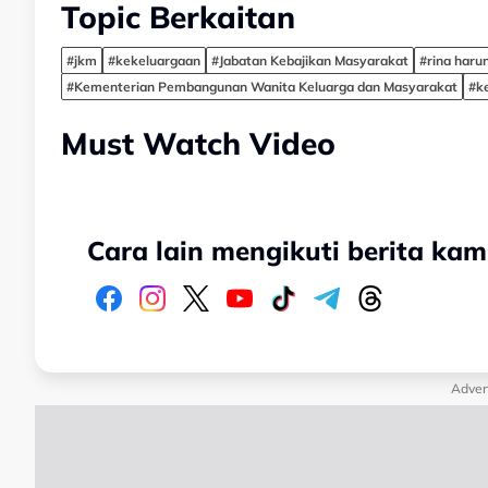
Topic Berkaitan
#jkm
#kekeluargaan
#Jabatan Kebajikan Masyarakat
#rina haru
#Kementerian Pembangunan Wanita Keluarga dan Masyarakat
#k
Must Watch Video
Cara lain mengikuti berita kam
Adver