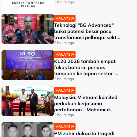
3 hours ago
MALAYSIA
Teknologi "5G Advanced"
buka potensi besar pacu
transformasi pelbagai sektor
- Fahmi
3 hours ago
MALAYSIA
KL20 2026 tambah empat
fokus baharu, perluas
tumpuan ke lapan sektor -
Akmal Nasrullah
3 hours ago
MALAYSIA
Malaysia, Vietnam komited
perkukuh kerjasama
pertahanan - Mohamed
Khaled
3 hours ago
MALAYSIA
PM zahir dukacita tragedi