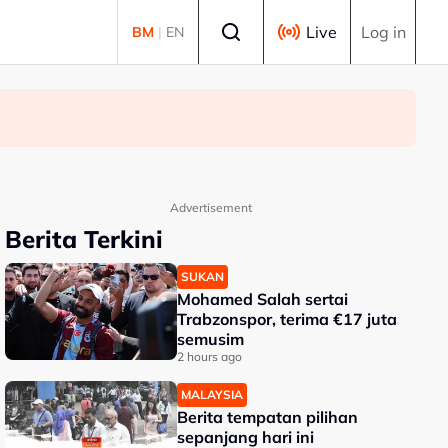
Select language
Live
Log in
BM
|
EN
Advertisement
Berita Terkini
SUKAN
Mohamed Salah sertai
Trabzonspor, terima €17 juta
semusim
2 hours ago
MALAYSIA
Berita tempatan pilihan
sepanjang hari ini