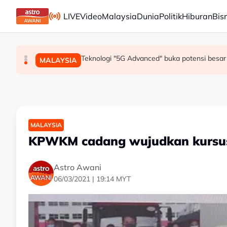
Skip to main content
LIVE
Video
Malaysia
Dunia
Politik
Hiburan
Bis
Mohamed Salah sertai Trabzonspor, terima €17 
Berita tempatan pilihan sepanjang hari ini
Teknologi "5G Advanced" buka potensi besar 
SUKAN
MALAYSIA
MALAYSIA
MALAYSIA
KPWKM cadang wujudkan kursus
Astro Awani
06/03/2021 | 19:14 MYT