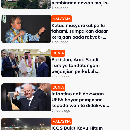
pembinaan dewan majlis
baharu White House bernilai
1 hour ago
RM1.6 bilion
MALAYSIA
Ketua masyarakat perlu
fahami, sampaikan dasar
kerajaan pada rakyat -
Abang Johari
1 hour ago
DUNIA
Pakistan, Arab Saudi,
Turkiye tandatangani
perjanjian perkukuh
pertahanan kolektif
2 hours ago
DUNIA
Infantino nafi dakwaan
UEFA bayar pampasan
kepada wanita didakwa
kekasih
2 hours ago
MALAYSIA
ICQS Bukit Kayu Hitam