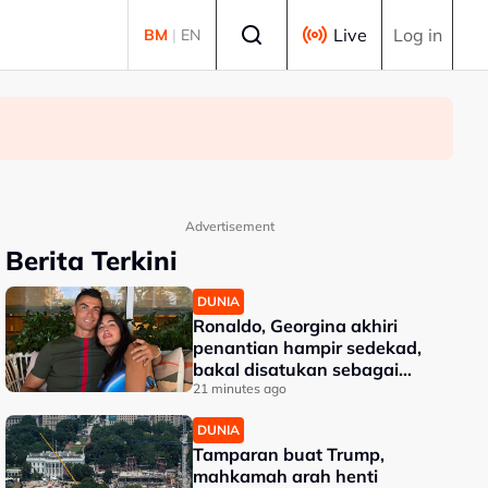
Select language
Live
Log in
BM
|
EN
Advertisement
Berita Terkini
DUNIA
Ronaldo, Georgina akhiri
penantian hampir sedekad,
bakal disatukan sebagai
suami isteri
21 minutes ago
DUNIA
Tamparan buat Trump,
mahkamah arah henti