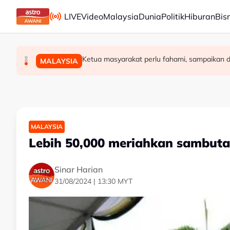
Skip to main content
LIVE
Video
Malaysia
Dunia
Politik
Hiburan
Bis
Ronaldo, Georgina akhiri penantian hampir sedeka
Tamparan buat Trump, mahkamah arah henti pemb
Ketua masyarakat perlu fahami, sampaikan d
DUNIA
DUNIA
MALAYSIA
MALAYSIA
Lebih 50,000 meriahkan sambuta
Sinar Harian
31/08/2024 | 13:30 MYT