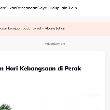
nes
Sukan
Rancangan
Gaya Hidup
Lain-Lain
d, bakal disatukan sebagai suami isteri
inaan dewan majlis baharu White House bernilai RM1.6 bilion
asar kerajaan pada rakyat - Abang Johari
Advertisement
n Hari Kebangsaan di Perak