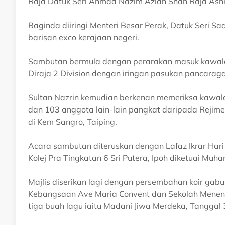
Raja Datuk Seri Ahmad Nazim Azlan Shah Raja As
Baginda diiringi Menteri Besar Perak, Datuk Seri Sa
barisan exco kerajaan negeri.
Sambutan bermula dengan perarakan masuk kawalan
Diraja 2 Division dengan iringan pasukan pancarag
Sultan Nazrin kemudian berkenan memeriksa kawala
dan 103 anggota lain-lain pangkat daripada Rejimen
di Kem Sangro, Taiping.
Acara sambutan diteruskan dengan Lafaz Ikrar Hari 
Kolej Pra Tingkatan 6 Sri Putera, Ipoh diketuai M
Majlis diserikan lagi dengan persembahan koir gab
Kebangsaan Ave Maria Convent dan Sekolah Menen
tiga buah lagu iaitu Madani Jiwa Merdeka, Tanggal 