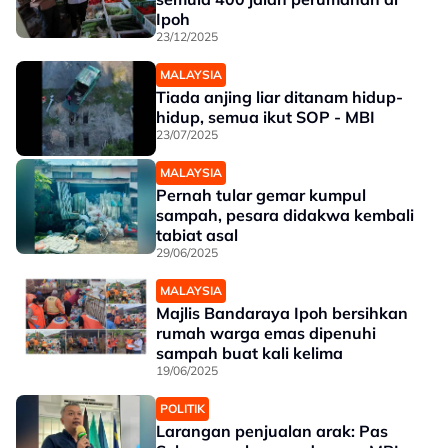
Ipoh
23/12/2025
MALAYSIA
Tiada anjing liar ditanam hidup-
hidup, semua ikut SOP - MBI
23/07/2025
MALAYSIA
Pernah tular gemar kumpul
sampah, pesara didakwa kembali
tabiat asal
29/06/2025
MALAYSIA
Majlis Bandaraya Ipoh bersihkan
rumah warga emas dipenuhi
sampah buat kali kelima
19/06/2025
POLITIK
Larangan penjualan arak: Pas