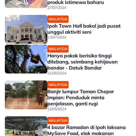
produk istimewa baharu
27/07/2024
MALAYSIA
Ipoh Town Hall bakal jadi pusat
unggul aktiviti seni
13/07/2024
MALAYSIA
Hanya pokok berisiko tinggi
ditebang, seimbang kehijauan
bandar - Datuk Bandar
01/06/2024
MALAYSIA
Banjir lumpur Taman Chepor
Impian: Penduduk minta
penjelasan, ganti rugi
02/05/2024
MALAYSIA
4 bazar Ramadan di Ipoh laksana
MySave Food, elak makanan