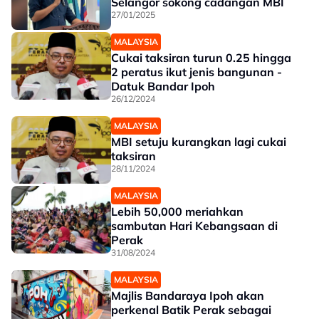
Selangor sokong cadangan MBI
27/01/2025
MALAYSIA
Cukai taksiran turun 0.25 hingga
2 peratus ikut jenis bangunan -
Datuk Bandar Ipoh
26/12/2024
MALAYSIA
MBI setuju kurangkan lagi cukai
taksiran
28/11/2024
MALAYSIA
Lebih 50,000 meriahkan
sambutan Hari Kebangsaan di
Perak
31/08/2024
MALAYSIA
Majlis Bandaraya Ipoh akan
perkenal Batik Perak sebagai