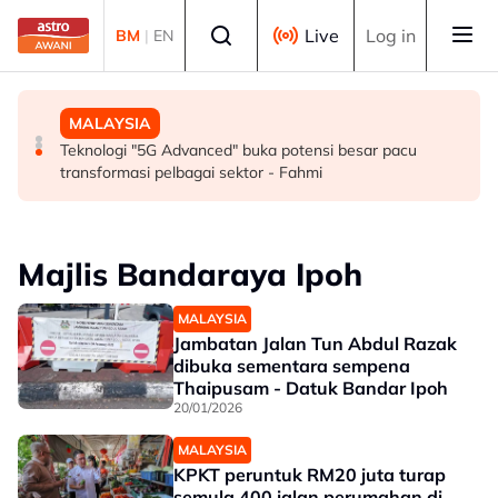
Skip to main content
Select language
Live
Log in
BM
|
EN
SUKAN
MALAYSIA
MALAYSIA
Mohamed Salah sertai Trabzonspor, terima €17 juta
Berita tempatan pilihan sepanjang hari ini
Teknologi "5G Advanced" buka potensi besar pacu
semusim
transformasi pelbagai sektor - Fahmi
Majlis Bandaraya Ipoh
MALAYSIA
Jambatan Jalan Tun Abdul Razak
dibuka sementara sempena
Thaipusam - Datuk Bandar Ipoh
20/01/2026
MALAYSIA
KPKT peruntuk RM20 juta turap
semula 400 jalan perumahan di