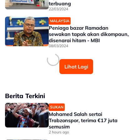
terbuang
22/03/2024
MALAYSIA
Peniaga bazar Ramadan
sewakan tapak akan dikompaun,
disenarai hitam - MBI
08/03/2024
Lihat Lagi
Berita Terkini
SUKAN
Mohamed Salah sertai
Trabzonspor, terima €17 juta
semusim
2 hours ago