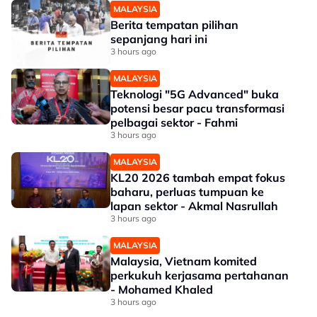
MALAYSIA
Berita tempatan pilihan
sepanjang hari ini
3 hours ago
MALAYSIA
Teknologi "5G Advanced" buka
potensi besar pacu transformasi
pelbagai sektor - Fahmi
3 hours ago
MALAYSIA
KL20 2026 tambah empat fokus
baharu, perluas tumpuan ke
lapan sektor - Akmal Nasrullah
3 hours ago
MALAYSIA
Malaysia, Vietnam komited
perkukuh kerjasama pertahanan
- Mohamed Khaled
3 hours ago