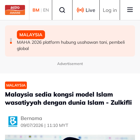
Skip to main content
Select language
Live
Log in
BM
|
EN
POLITIK
POLITIK
MALAYSIA
PRU16: PH perlu bersedia jadi pembangkang, berisiko
PRN Melaka: PN sedia runding dengan BN - Ahmad
MAHA 2026 platform hubung usahawan tani, pembeli
hilang 28 kerusi - Penganalisis
Samsuri
global
Advertisement
MALAYSIA
Malaysia sedia kongsi model Islam
wasatiyyah dengan dunia Islam - Zulkifli
Bernama
09/07/2026 | 11:10 MYT